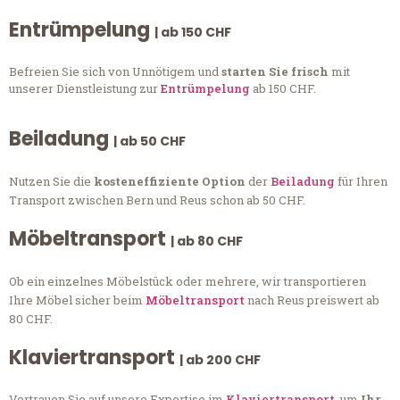
Entrümpelung
| ab 150 CHF
Befreien Sie sich von Unnötigem und
starten Sie frisch
mit
unserer Dienstleistung zur
Entrümpelung
ab 150 CHF.
Beiladung
| ab 50 CHF
Nutzen Sie die
kosteneffiziente Option
der
Beiladung
für Ihren
Transport zwischen Bern und Reus schon ab 50 CHF.
Möbeltransport
| ab 80 CHF
Ob ein einzelnes Möbelstück oder mehrere, wir transportieren
Ihre Möbel sicher beim
Möbeltransport
nach Reus preiswert ab
80 CHF.
Klaviertransport
| ab 200 CHF
Vertrauen Sie auf unsere Expertise im
Klaviertransport
, um
Ihr