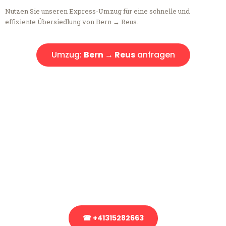
Nutzen Sie unseren Express-Umzug für eine schnelle und
effiziente Übersiedlung von Bern → Reus.
Umzug:
Bern → Reus
anfragen
Kostenlose Beratung!
Sie haben Fragen?
Sie haben Fragen zu Ihrem Transport oder benötigen eine Beratung
bezüglich Ihres Umzug?
Rufen Sie uns gerne an, unser Team aus Experten freut sich, Ihnen
kostenlos weiterzuhelfen!
☎ +41315282663