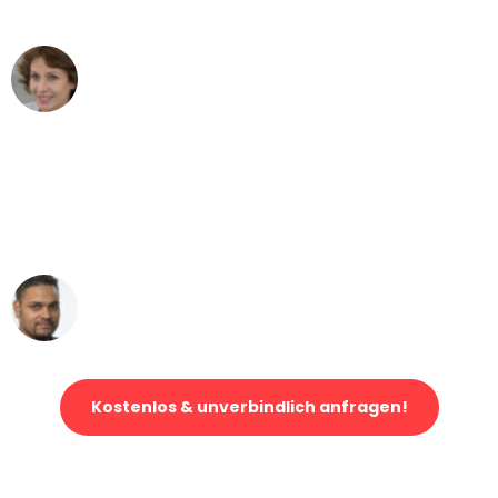
- DANKE!"
Maria W
Umzug von Bern nach Wien
"Mein Klavier kam in unter 24 Stunden
ohne einen Kratzer an - ein
erstklassiger Service!"
Ümit Y.
Klaviertransport in Bern
Kostenlos & unverbindlich anfragen!
Jetzt anfragen und der nächste glückliche Kunde werden. Alle
Umzugsanfragen sind zu
100% kostenlos & unverbindlich!