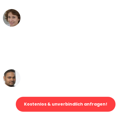
Maria W
Umzug von Bern nach Wien
"Mein Klavier kam in unter 24 Stunden
ohne einen Kratzer an - ein
erstklassiger Service!"
Ümit Y.
Klaviertransport in Bern
Kostenlos & unverbindlich anfragen!
Jetzt anfragen und der nächste glückliche Kunde werden. Alle
Umzugsanfragen sind zu
100% kostenlos & unverbindlich!