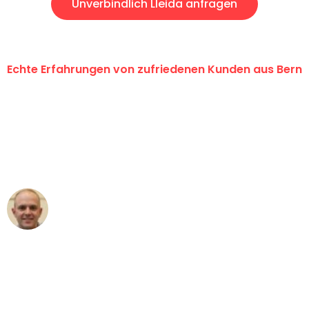
Unverbindlich Lleida anfragen
Echte Erfahrungen von zufriedenen Kunden aus Bern
"Erste Klasse! Ein grosses Dankeschön
an das gesamte Team von
Umzugsservice Himmel für ihren
aussergewöhnlichen Service!"
Frederik F.
Umzug in Bern
"Besser hätte ich mir den Umzug von
Bern nach Wien nicht vorstellen können
- DANKE!"