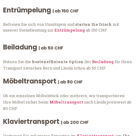
Entrümpelung
| ab 150 CHF
Befreien Sie sich von Unnötigem und
starten Sie frisch
mit
unserer Dienstleistung zur
Entrümpelung
ab 150 CHF.
Beiladung
| ab 50 CHF
Nutzen Sie die
kosteneffiziente Option
der
Beiladung
für Ihren
Transport zwischen Bern und Lleida schon ab 50 CHF.
Möbeltransport
| ab 80 CHF
Ob ein einzelnes Möbelstück oder mehrere, wir transportieren
Ihre Möbel sicher beim
Möbeltransport
nach Lleida preiswert ab
80 CHF.
Klaviertransport
| ab 200 CHF
Vertrauen Sie auf unsere Expertise im
Klaviertransport
, um
Ihr