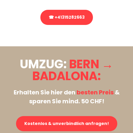
☎ +41315282663
Stattdessen eine unverbindliche Anfrage senden
UMZUG:
BERN →
BADALONA:
Erhalten Sie hier den
besten Preis
&
sparen Sie mind. 50 CHF!
Kostenlos & unverbindlich anfragen!