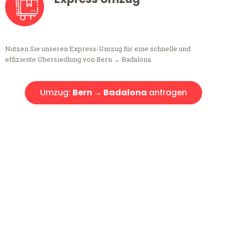
Nutzen Sie unseren Express-Umzug für eine schnelle und
effiziente Übersiedlung von Bern → Badalona.
Umzug:
Bern → Badalona
anfragen
Kostenlose Beratung!
Sie haben Fragen?
Sie haben Fragen zu Ihrem Transport oder benötigen eine Beratung
bezüglich Ihres Umzug?
Rufen Sie uns gerne an, unser Team aus Experten freut sich, Ihnen
kostenlos weiterzuhelfen!