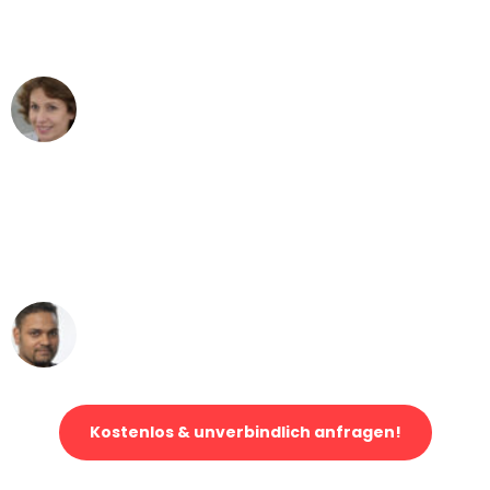
Bern nach Wien nicht vorstellen können
- DANKE!"
Maria W
Umzug von Bern nach Wien
"Mein Klavier kam in unter 24 Stunden
ohne einen Kratzer an - ein
erstklassiger Service!"
Ümit Y.
Klaviertransport in Bern
Kostenlos & unverbindlich anfragen!