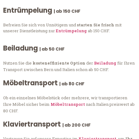
Entrümpelung
| ab 150 CHF
Befreien Sie sich von Unnötigem und
starten Sie frisch
mit
unserer Dienstleistung zur
Entrümpelung
ab 150 CHF.
Beiladung
| ab 50 CHF
Nutzen Sie die
kosteneffiziente Option
der
Beiladung
für Ihren
Transport zwischen Bern und Italien schon ab 50 CHF.
Möbeltransport
| ab 80 CHF
Ob ein einzelnes Möbelstück oder mehrere, wir transportieren
Ihre Möbel sicher beim
Möbeltransport
nach Italien preiswert ab
80 CHF.
Klaviertransport
| ab 200 CHF
Vertrauen Sie auf unsere Expertise im
Klaviertransport
, um
Ihr