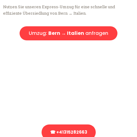
Nutzen Sie unseren Express-Umzug für eine schnelle und
effiziente Übersiedlung von Bern → Italien.
Umzug:
Bern → Italien
anfragen
Kostenlose Beratung!
Sie haben Fragen?
Sie haben Fragen zu Ihrem Transport oder benötigen eine Beratung
bezüglich Ihres Umzug?
Rufen Sie uns gerne an, unser Team aus Experten freut sich, Ihnen
kostenlos weiterzuhelfen!
☎ +41315282663