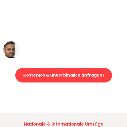
"Mein Klavier kam in unter 24 Stunden
ohne einen Kratzer an - ein
erstklassiger Service!"
Ümit Y.
Klaviertransport in Bern
Kostenlos & unverbindlich anfragen!
Jetzt anfragen und der nächste glückliche Kunde werden. Alle
Umzugsanfragen sind zu
100% kostenlos & unverbindlich!
Nationale & Internationale Umzüge