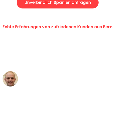
Unverbindlich Spanien anfragen
Echte Erfahrungen von zufriedenen Kunden aus Bern
"Erste Klasse! Ein grosses Dankeschön
an das gesamte Team von
Umzugsservice Himmel für ihren
aussergewöhnlichen Service!"
Frederik F.
Umzug in Bern
"Besser hätte ich mir den Umzug von
Bern nach Wien nicht vorstellen können
- DANKE!"