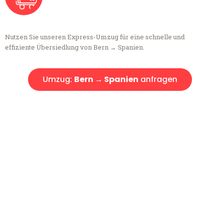
Nutzen Sie unseren Express-Umzug für eine schnelle und
effiziente Übersiedlung von Bern → Spanien.
Umzug:
Bern → Spanien
anfragen
Kostenlose Beratung!
Sie haben Fragen?
Sie haben Fragen zu Ihrem Transport oder benötigen eine Beratung
bezüglich Ihres Umzug?
Rufen Sie uns gerne an, unser Team aus Experten freut sich, Ihnen
kostenlos weiterzuhelfen!