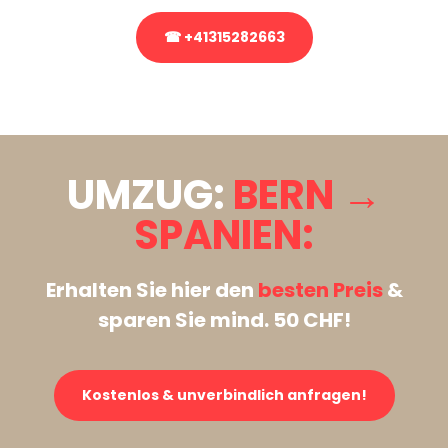
☎ +41315282663
Stattdessen eine unverbindliche Anfrage senden
UMZUG:
BERN →
SPANIEN:
Erhalten Sie hier den
besten Preis
&
sparen Sie mind. 50 CHF!
Kostenlos & unverbindlich anfragen!