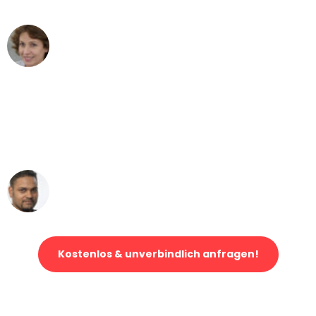
Maria W
Umzug von Bern nach Wien
"Mein Klavier kam in unter 24 Stunden
ohne einen Kratzer an - ein
erstklassiger Service!"
Ümit Y.
Klaviertransport in Bern
Kostenlos & unverbindlich anfragen!
Jetzt anfragen und der nächste glückliche Kunde werden. Alle
Umzugsanfragen sind zu
100% kostenlos & unverbindlich!