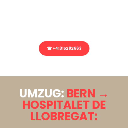
Sie haben Fragen zu Ihrem Transport oder benötigen eine Beratung
bezüglich Ihres Umzug?
Rufen Sie uns gerne an, unser Team aus Experten freut sich, Ihnen
kostenlos weiterzuhelfen!
☎ +41315282663
Stattdessen eine unverbindliche Anfrage senden
UMZUG:
BERN →
HOSPITALET DE
LLOBREGAT: