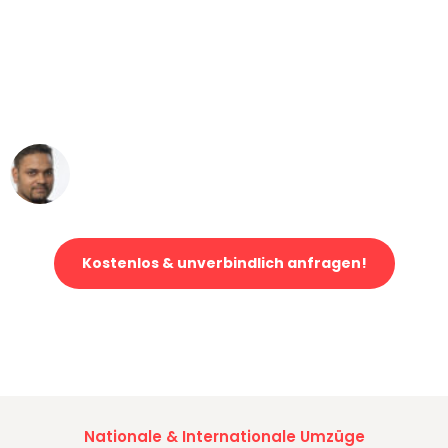
"Mein Klavier kam in unter 24 Stunden
ohne einen Kratzer an - ein
erstklassiger Service!"
Ümit Y.
Klaviertransport in Bern
Kostenlos & unverbindlich anfragen!
Jetzt anfragen und der nächste glückliche Kunde werden. Alle
Umzugsanfragen sind zu
100% kostenlos & unverbindlich!
Nationale & Internationale Umzüge