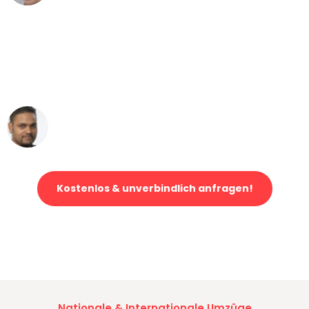
"Mein Klavier kam in unter 24 Stunden
ohne einen Kratzer an - ein
erstklassiger Service!"
Ümit Y.
Klaviertransport in Bern
Kostenlos & unverbindlich anfragen!
Jetzt anfragen und der nächste glückliche Kunde werden. Alle
Umzugsanfragen sind zu
100% kostenlos & unverbindlich!
Nationale & Internationale Umzüge