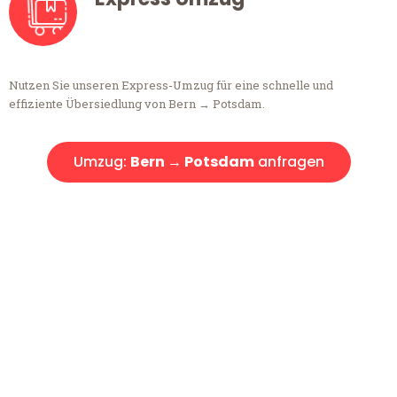
Nutzen Sie unseren Express-Umzug für eine schnelle und
effiziente Übersiedlung von Bern → Potsdam.
Umzug:
Bern → Potsdam
anfragen
Kostenlose Beratung!
Sie haben Fragen?
Sie haben Fragen zu Ihrem Transport oder benötigen eine Beratung
bezüglich Ihres Umzug?
Rufen Sie uns gerne an, unser Team aus Experten freut sich, Ihnen
kostenlos weiterzuhelfen!