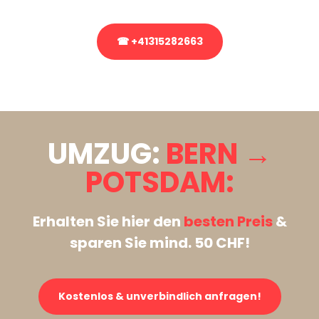
☎ +41315282663
Stattdessen eine unverbindliche Anfrage senden
UMZUG:
BERN →
POTSDAM:
Erhalten Sie hier den
besten Preis
&
sparen Sie mind. 50 CHF!
Kostenlos & unverbindlich anfragen!