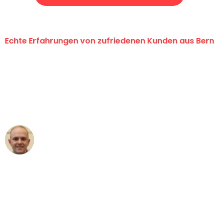
Echte Erfahrungen von zufriedenen Kunden aus Bern
"Erste Klasse! Ein grosses Dankeschön
an das gesamte Team von
Umzugsservice Himmel für ihren
aussergewöhnlichen Service!"
Frederik F.
Umzug in Bern
"Besser hätte ich mir den Umzug von
Bern nach Wien nicht vorstellen können
- DANKE!"