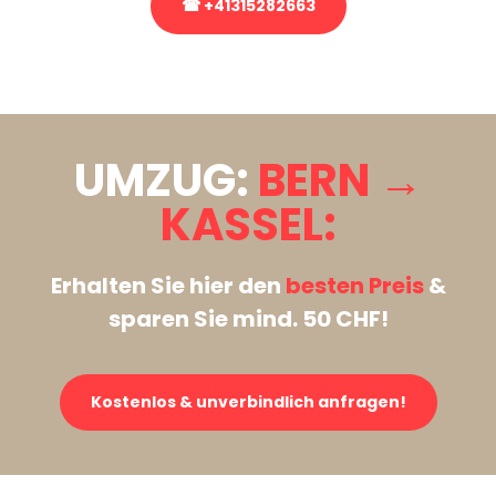
☎ +41315282663
Stattdessen eine unverbindliche Anfrage senden
UMZUG:
BERN →
KASSEL:
Erhalten Sie hier den
besten Preis
&
sparen Sie mind. 50 CHF!
Kostenlos & unverbindlich anfragen!