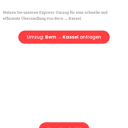
Nutzen Sie unseren Express-Umzug für eine schnelle und
effiziente Übersiedlung von Bern → Kassel.
Umzug:
Bern → Kassel
anfragen
Kostenlose Beratung!
Sie haben Fragen?
Sie haben Fragen zu Ihrem Transport oder benötigen eine Beratung
bezüglich Ihres Umzug?
Rufen Sie uns gerne an, unser Team aus Experten freut sich, Ihnen
kostenlos weiterzuhelfen!