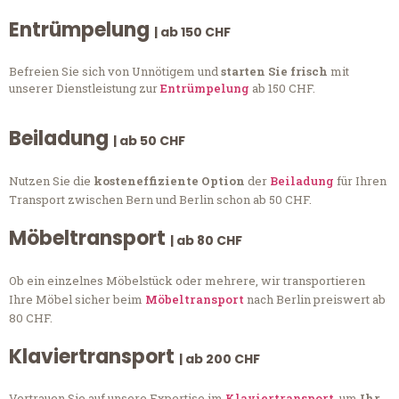
Entrümpelung
| ab 150 CHF
Befreien Sie sich von Unnötigem und
starten Sie frisch
mit
unserer Dienstleistung zur
Entrümpelung
ab 150 CHF.
Beiladung
| ab 50 CHF
Nutzen Sie die
kosteneffiziente Option
der
Beiladung
für Ihren
Transport zwischen Bern und Berlin schon ab 50 CHF.
Möbeltransport
| ab 80 CHF
Ob ein einzelnes Möbelstück oder mehrere, wir transportieren
Ihre Möbel sicher beim
Möbeltransport
nach Berlin preiswert ab
80 CHF.
Klaviertransport
| ab 200 CHF
Vertrauen Sie auf unsere Expertise im
Klaviertransport
, um
Ihr