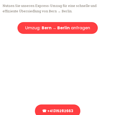
Nutzen Sie unseren Express-Umzug für eine schnelle und
effiziente Übersiedlung von Bern → Berlin.
Umzug:
Bern → Berlin
anfragen
Kostenlose Beratung!
Sie haben Fragen?
Sie haben Fragen zu Ihrem Transport oder benötigen eine Beratung
bezüglich Ihres Umzug?
Rufen Sie uns gerne an, unser Team aus Experten freut sich, Ihnen
kostenlos weiterzuhelfen!
☎ +41315282663