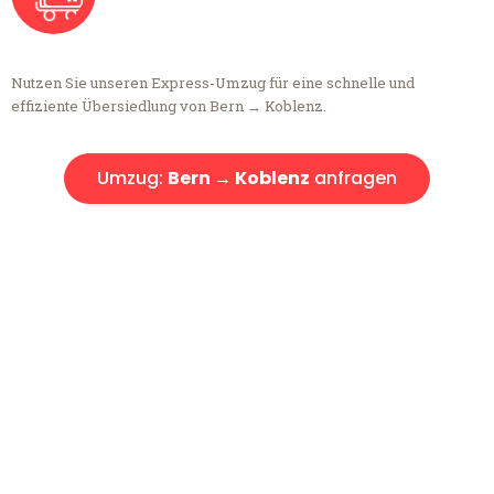
Nutzen Sie unseren Express-Umzug für eine schnelle und
effiziente Übersiedlung von Bern → Koblenz.
Umzug:
Bern → Koblenz
anfragen
Kostenlose Beratung!
Sie haben Fragen?
Sie haben Fragen zu Ihrem Transport oder benötigen eine Beratung
bezüglich Ihres Umzug?
Rufen Sie uns gerne an, unser Team aus Experten freut sich, Ihnen
kostenlos weiterzuhelfen!