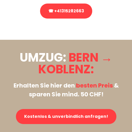
☎ +41315282663
Stattdessen eine unverbindliche Anfrage senden
UMZUG:
BERN →
KOBLENZ:
Erhalten Sie hier den
besten Preis
&
sparen Sie mind. 50 CHF!
Kostenlos & unverbindlich anfragen!