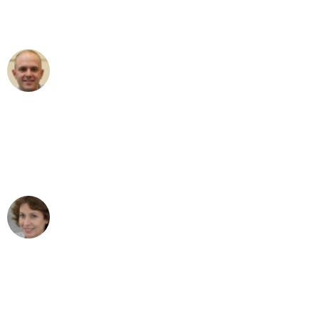
Umzugsservice Himmel für ihren
aussergewöhnlichen Service!"
Frederik F.
Umzug in Bern
"Besser hätte ich mir den Umzug von
Bern nach Wien nicht vorstellen können
- DANKE!"
Maria W
Umzug von Bern nach Wien
"Mein Klavier kam in unter 24 Stunden
ohne einen Kratzer an - ein
erstklassiger Service!"