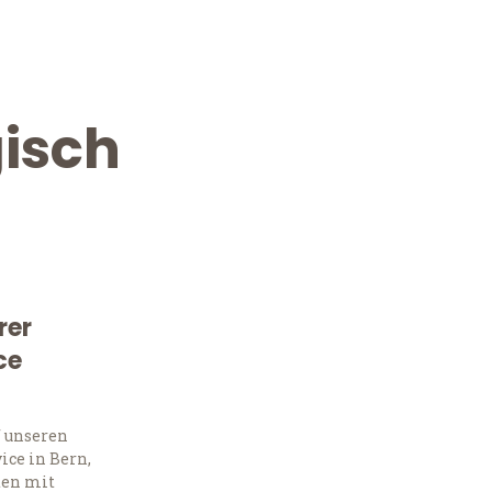
isch
rer
ce
Kostenlose Beratung!
Sie 
f unseren
ce in Bern,
ten mit