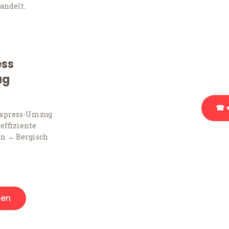
Frag
andelt.
Sie haben Fragen zu Ihr
Beratung bezüglich Ihr
ess
Rufen Sie uns gerne an, 
Ihnen kostenlos weiterz
ug
☎ +
Express-Umzug
 effiziente
rn → Bergisch
Stattdessen eine u
gen