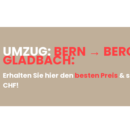
UMZUG:
BERN → BER
GLADBACH:
Erhalten Sie hier den
besten Preis
& s
CHF!