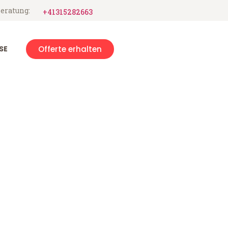
eratung:
+41315282663
SE
Offerte erhalten
ach