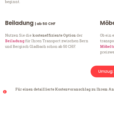
beginnt.
Beiladung
Möbe
| ab 50 CHF
Nutzen Sie die
kosteneffiziente Option
der
Ob ein 
Beiladung
für Ihren Transport zwischen Bern
transpo
und Bergisch Gladbach schon ab 50 CHF.
Möbelt
preiswe
Umzug
Für einen detaillierte Kostenvoranschlag zu Ihrem Anl