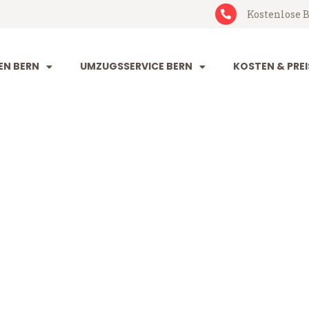
Kostenlose B
N BERN
UMZUGSSERVICE BERN
KOSTEN & PREI
ergisch Gladb
h Gladbach (ab 199 CHF)