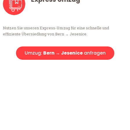
Nutzen Sie unseren Express-Umzug für eine schnelle und
effiziente Übersiedlung von Bern → Jesenice.
Umzug:
Bern → Jesenice
anfragen
Kostenlose Beratung!
Sie haben Fragen?
Sie haben Fragen zu Ihrem Transport oder benötigen eine Beratung
bezüglich Ihres Umzug?
Rufen Sie uns gerne an, unser Team aus Experten freut sich, Ihnen
kostenlos weiterzuhelfen!