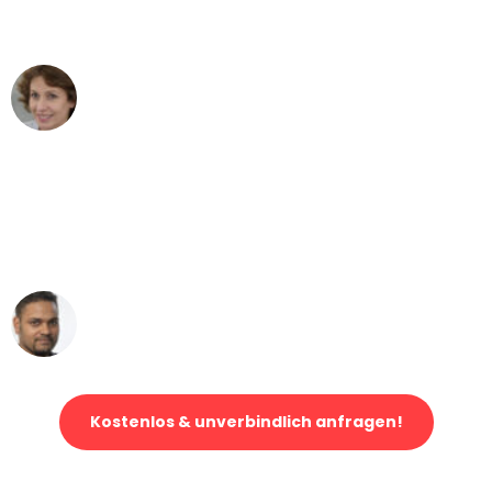
- DANKE!"
Maria W
Umzug von Bern nach Wien
"Mein Klavier kam in unter 24 Stunden
ohne einen Kratzer an - ein
erstklassiger Service!"
Ümit Y.
Klaviertransport in Bern
Kostenlos & unverbindlich anfragen!
Jetzt anfragen und der nächste glückliche Kunde werden. Alle