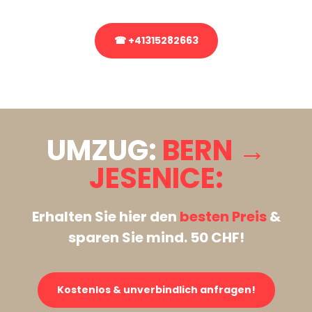
☎ +41315282663
Stattdessen eine unverbindliche Anfrage senden
UMZUG:
BERN →
JESENICE:
Erhalten Sie hier den
besten Preis
&
sparen Sie mind. 50 CHF!
Kostenlos & unverbindlich anfragen!