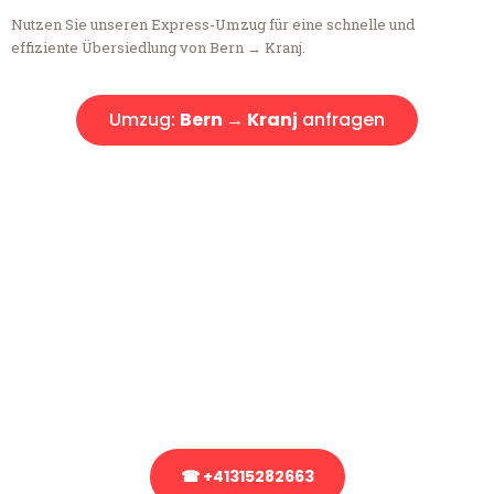
Nutzen Sie unseren Express-Umzug für eine schnelle und
effiziente Übersiedlung von Bern → Kranj.
Umzug:
Bern → Kranj
anfragen
Kostenlose Beratung!
Sie haben Fragen?
Sie haben Fragen zu Ihrem Transport oder benötigen eine Beratung
bezüglich Ihres Umzug?
Rufen Sie uns gerne an, unser Team aus Experten freut sich, Ihnen
kostenlos weiterzuhelfen!
☎ +41315282663