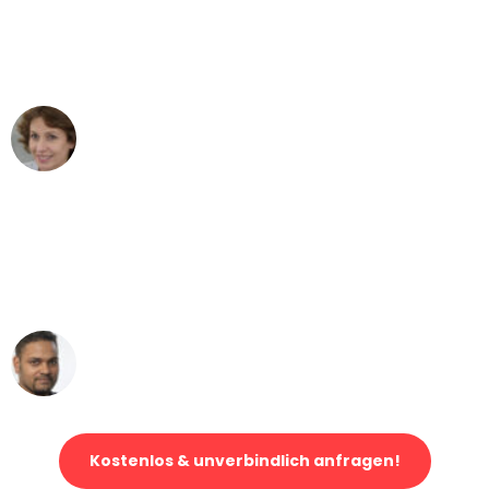
"Besser hätte ich mir den Umzug von
Bern nach Wien nicht vorstellen können
- DANKE!"
Maria W
Umzug von Bern nach Wien
"Mein Klavier kam in unter 24 Stunden
ohne einen Kratzer an - ein
erstklassiger Service!"
Ümit Y.
Klaviertransport in Bern
Kostenlos & unverbindlich anfragen!