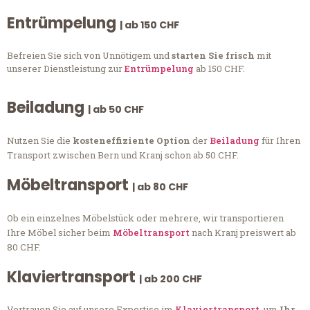
Entrümpelung
| ab 150 CHF
Befreien Sie sich von Unnötigem und
starten Sie frisch
mit
unserer Dienstleistung zur
Entrümpelung
ab 150 CHF.
Beiladung
| ab 50 CHF
Nutzen Sie die
kosteneffiziente Option
der
Beiladung
für Ihren
Transport zwischen Bern und Kranj schon ab 50 CHF.
Möbeltransport
| ab 80 CHF
Ob ein einzelnes Möbelstück oder mehrere, wir transportieren
Ihre Möbel sicher beim
Möbeltransport
nach Kranj preiswert ab
80 CHF.
Klaviertransport
| ab 200 CHF
Vertrauen Sie auf unsere Expertise im
Klaviertransport
, um
Ihr