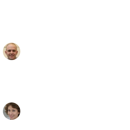
"Erste Klasse! Ein grosses Dankeschön
an das gesamte Team von
Umzugsservice Himmel für ihren
aussergewöhnlichen Service!"
Frederik F.
Umzug in Bern
"Besser hätte ich mir den Umzug von
Bern nach Wien nicht vorstellen können
- DANKE!"
Maria W
Umzug von Bern nach Wien