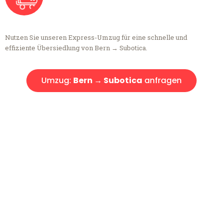
Nutzen Sie unseren Express-Umzug für eine schnelle und
effiziente Übersiedlung von Bern → Subotica.
Umzug:
Bern → Subotica
anfragen
Kostenlose Beratung!
Sie haben Fragen?
Sie haben Fragen zu Ihrem Transport oder benötigen eine Beratung
bezüglich Ihres Umzug?
Rufen Sie uns gerne an, unser Team aus Experten freut sich, Ihnen
kostenlos weiterzuhelfen!