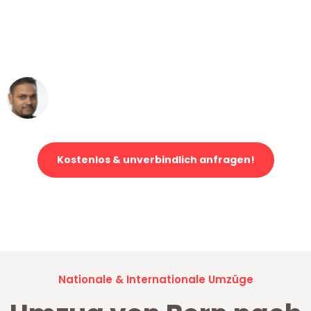
"Mein Klavier kam in unter 24 Stunden
ohne einen Kratzer an - ein
erstklassiger Service!"
Ümit Y.
Klaviertransport in Bern
Kostenlos & unverbindlich anfragen!
Jetzt anfragen und der nächste glückliche Kunde werden. Alle
Umzugsanfragen sind zu
100% kostenlos & unverbindlich!
Nationale & Internationale Umzüge