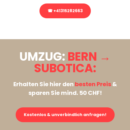
☎ +41315282663
Stattdessen eine unverbindliche Anfrage senden
UMZUG:
BERN →
SUBOTICA:
Erhalten Sie hier den
besten Preis
&
sparen Sie mind. 50 CHF!
Kostenlos & unverbindlich anfragen!