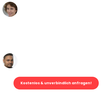
Maria W
Umzug von Bern nach Wien
"Mein Klavier kam in unter 24 Stunden
ohne einen Kratzer an - ein
erstklassiger Service!"
Ümit Y.
Klaviertransport in Bern
Kostenlos & unverbindlich anfragen!
Jetzt anfragen und der nächste glückliche Kunde werden. Alle
Umzugsanfragen sind zu
100% kostenlos & unverbindlich!