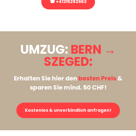
☎ +41315282663
Stattdessen eine unverbindliche Anfrage senden
UMZUG:
BERN →
SZEGED:
Erhalten Sie hier den
besten Preis
&
sparen Sie mind. 50 CHF!
Kostenlos & unverbindlich anfragen!