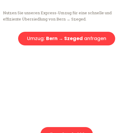
Nutzen Sie unseren Express-Umzug für eine schnelle und
effiziente Übersiedlung von Bern → Szeged.
Umzug:
Bern → Szeged
anfragen
Kostenlose Beratung!
Sie haben Fragen?
Sie haben Fragen zu Ihrem Transport oder benötigen eine Beratung
bezüglich Ihres Umzug?
Rufen Sie uns gerne an, unser Team aus Experten freut sich, Ihnen
kostenlos weiterzuhelfen!