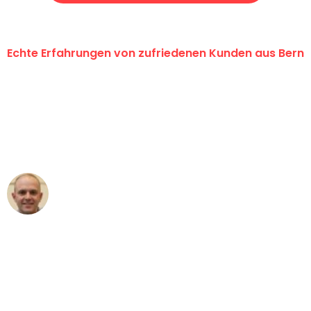
Echte Erfahrungen von zufriedenen Kunden aus Bern
"Erste Klasse! Ein grosses Dankeschön
an das gesamte Team von
Umzugsservice Himmel für ihren
aussergewöhnlichen Service!"
Frederik F.
Umzug in Bern
"Besser hätte ich mir den Umzug von
Bern nach Wien nicht vorstellen können
- DANKE!"