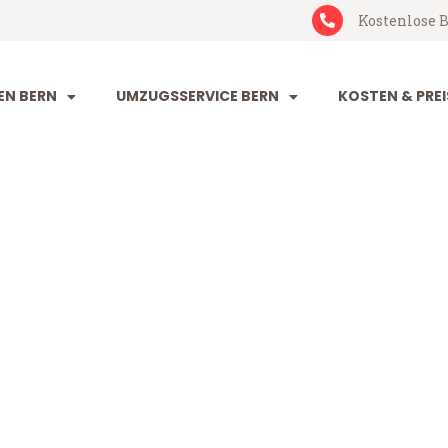
Kostenlose B
N BERN
UMZUGSSERVICE BERN
KOSTEN & PREI
bląg
ab 199 CHF)