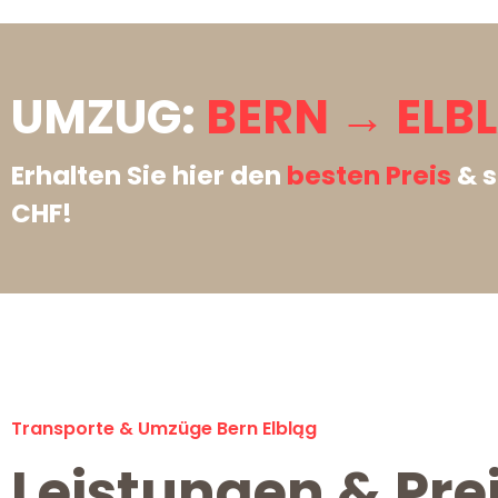
UMZUG:
BERN → ELB
Erhalten Sie hier den
besten Preis
& s
CHF!
Transporte & Umzüge Bern Elbląg
Leistungen & Prei