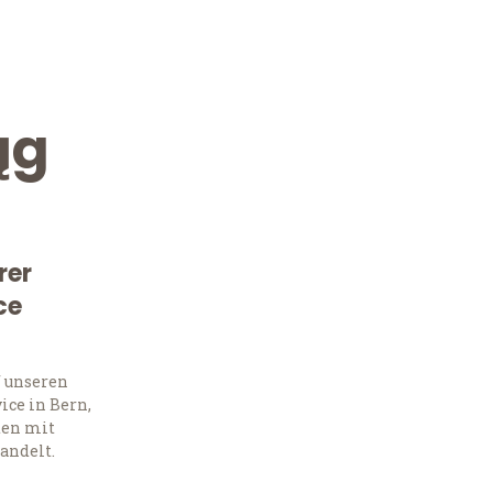
ąg
rer
ce
Kostenlose Beratung!
Sie 
f unseren
ce in Bern,
Frag
ten mit
andelt.