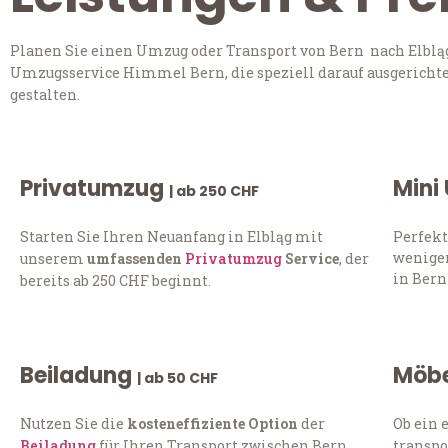
Planen Sie einen Umzug oder Transport von Bern nach Elbląg
Umzugsservice Himmel Bern, die speziell darauf ausgerichte
gestalten.
Privatumzug
Mini
| ab 250 CHF
Starten Sie Ihren Neuanfang in Elbląg mit
Perfekt
weniger
unserem
umfassenden
Privatumzug
Service
, der
in Bern
bereits ab 250 CHF beginnt.
Beiladung
Möbe
| ab 50 CHF
Nutzen Sie die
kosteneffiziente Option
der
Ob ein 
Beiladung
für Ihren Transport zwischen Bern
transpo