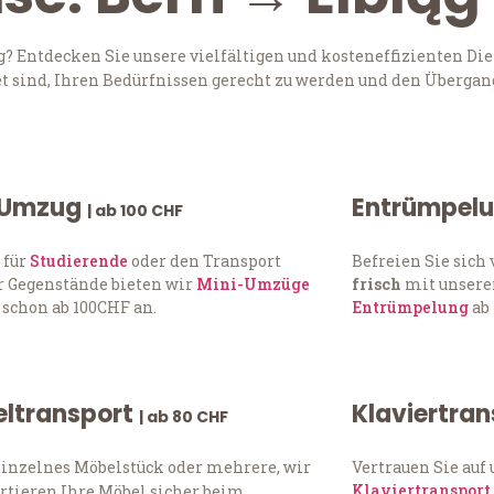
? Entdecken Sie unsere vielfältigen und kosteneffizienten Die
t sind, Ihren Bedürfnissen gerecht zu werden und den Übergang
 Umzug
Entrümpel
| ab 100 CHF
 für
Studierende
oder den Transport
Befreien Sie sic
 Gegenstände bieten wir
Mini-Umzüge
frisch
mit unserer
 schon ab 100CHF an.
Entrümpelung
ab 
ltransport
Klaviertra
| ab 80 CHF
einzelnes Möbelstück oder mehrere, wir
Vertrauen Sie auf
Klaviertransport
rtieren Ihre Möbel sicher beim