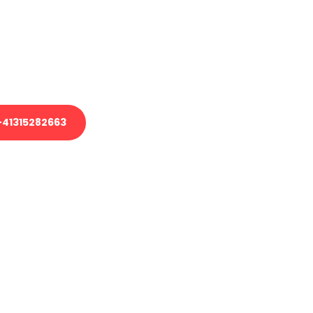
em Transport oder benötigen eine
es Umzug?
unser Team aus Experten freut sich,
uhelfen!
41315282663
nverbindliche Anfrage senden