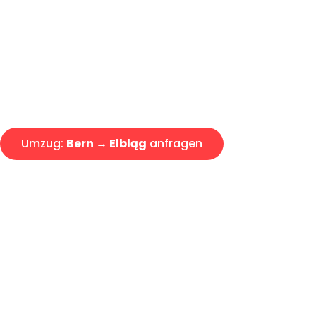
Express-Abwicklung in unter 2
Über 15 Jahre Erfahrung mit 
Offerte erhalten in unter 30 Mi
Umzug:
Bern → Elbląg
anfragen
Alle Anfragen & Offerten sind zu 100% kostenlos & unverb