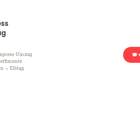
Sie haben Fragen zu Ihr
Beratung bezüglich Ihr
ess
Rufen Sie uns gerne an, 
ug
Ihnen kostenlos weiterz
Express-Umzug
☎ +
 effiziente
n → Elbląg.
Stattdessen eine u