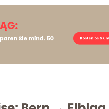
LĄG:
paren Sie mind. 50
Kostenlos & un
se: Bern → Elbląg