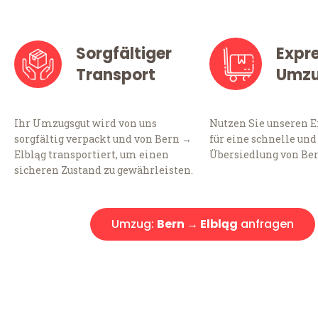
Sorgfältiger
Expr
Transport
Umz
Ihr Umzugsgut wird von uns
Nutzen Sie unseren 
sorgfältig verpackt und von Bern →
für eine schnelle und
Elbląg transportiert, um einen
Übersiedlung von Ber
sicheren Zustand zu gewährleisten.
Umzug:
Bern → Elbląg
anfragen