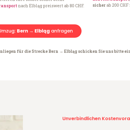
sicher
ab 200 CHF 
ransport
nach Elbląg preiswert ab 80 CHF.
Umzug:
Bern → Elbląg
anfragen
liegen für die Strecke Bern → Elbląg schicken Sie uns bitte ei
Unverbindlichen Kostenvora