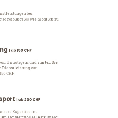
nstleistungen bei
 so reibungslos wie möglich zu
ung
| ab 150 CHF
h von Unnötigem und
starten Sie
 Dienstleistung zur
150 CHF.
nsport
| ab 200 CHF
 unsere Expertise im
, um
Ihr wertvolles Instrument