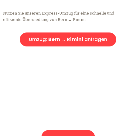
Nutzen Sie unseren Express-Umzug für eine schnelle und
effiziente Übersiedlung von Bern → Rimini.
Umzug:
Bern → Rimini
anfragen
Kostenlose Beratung!
Sie haben Fragen?
Sie haben Fragen zu Ihrem Transport oder benötigen eine Beratung
bezüglich Ihres Umzug?
Rufen Sie uns gerne an, unser Team aus Experten freut sich, Ihnen
kostenlos weiterzuhelfen!