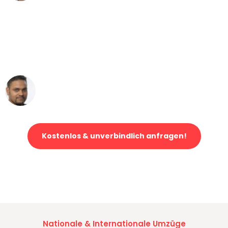
"Mein Klavier kam in unter 24 Stunden
ohne einen Kratzer an - ein
erstklassiger Service!"
Ümit Y.
Klaviertransport in Bern
Kostenlos & unverbindlich anfragen!
Jetzt anfragen und der nächste glückliche Kunde werden. Alle
Umzugsanfragen sind zu
100% kostenlos & unverbindlich!
Nationale & Internationale Umzüge