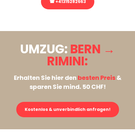
☎ +41315282663
Stattdessen eine unverbindliche Anfrage senden
UMZUG:
BERN →
RIMINI:
Erhalten Sie hier den
besten Preis
&
sparen Sie mind. 50 CHF!
Kostenlos & unverbindlich anfragen!