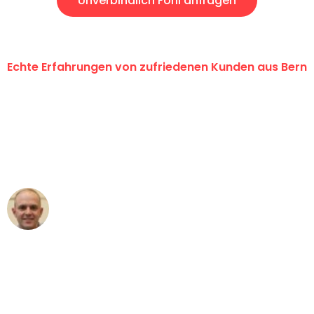
Unverbindlich Forli anfragen
Echte Erfahrungen von zufriedenen Kunden aus Bern
"Erste Klasse! Ein grosses Dankeschön
an das gesamte Team von
Umzugsservice Himmel für ihren
aussergewöhnlichen Service!"
Frederik F.
Umzug in Bern
"Besser hätte ich mir den Umzug von
Bern nach Wien nicht vorstellen können
- DANKE!"