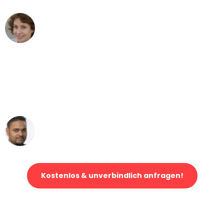
Maria W
Umzug von Bern nach Wien
"Mein Klavier kam in unter 24 Stunden
ohne einen Kratzer an - ein
erstklassiger Service!"
Ümit Y.
Klaviertransport in Bern
Kostenlos & unverbindlich anfragen!
Jetzt anfragen und der nächste glückliche Kunde werden. Alle
Umzugsanfragen sind zu
100% kostenlos & unverbindlich!