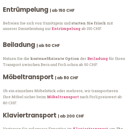
Entrümpelung
| ab 150 CHF
Befreien Sie sich von Unnötigem und
starten Sie frisch
mit
unserer Dienstleistung zur
Entrümpelung
ab 150 CHF.
Beiladung
| ab 50 CHF
Nutzen Sie die
kosteneffiziente Option
der
Beiladung
für Ihren
Transport zwischen Bern und Forli schon ab 50 CHF.
Möbeltransport
| ab 80 CHF
Ob ein einzelnes Möbelstück oder mehrere, wir transportieren
Ihre Möbel sicher beim
Möbeltransport
nach Forli preiswert ab
80 CHF.
Klaviertransport
| ab 200 CHF
Vertrauen Sie auf unsere Expertise im
Klaviertransport
, um
Ihr