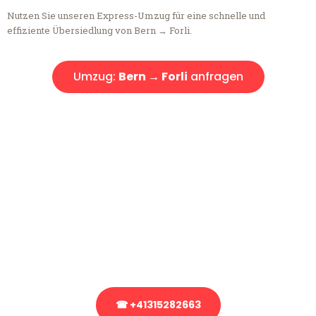
Nutzen Sie unseren Express-Umzug für eine schnelle und
effiziente Übersiedlung von Bern → Forli.
Umzug:
Bern → Forli
anfragen
Kostenlose Beratung!
Sie haben Fragen?
Sie haben Fragen zu Ihrem Transport oder benötigen eine Beratung
bezüglich Ihres Umzug?
Rufen Sie uns gerne an, unser Team aus Experten freut sich, Ihnen
kostenlos weiterzuhelfen!
☎ +41315282663