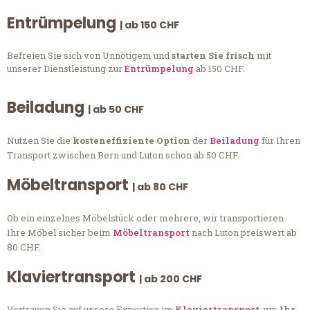
Entrümpelung
| ab 150 CHF
Befreien Sie sich von Unnötigem und
starten Sie frisch
mit
unserer Dienstleistung zur
Entrümpelung
ab 150 CHF.
Beiladung
| ab 50 CHF
Nutzen Sie die
kosteneffiziente Option
der
Beiladung
für Ihren
Transport zwischen Bern und Luton schon ab 50 CHF.
Möbeltransport
| ab 80 CHF
Ob ein einzelnes Möbelstück oder mehrere, wir transportieren
Ihre Möbel sicher beim
Möbeltransport
nach Luton preiswert ab
80 CHF.
Klaviertransport
| ab 200 CHF
Vertrauen Sie auf unsere Expertise im
Klaviertransport
, um
Ihr