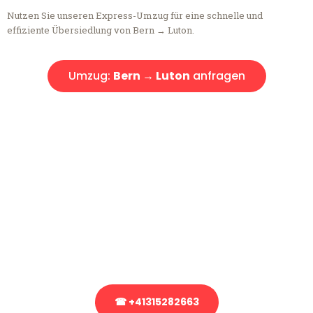
Nutzen Sie unseren Express-Umzug für eine schnelle und
effiziente Übersiedlung von Bern → Luton.
Umzug:
Bern → Luton
anfragen
Kostenlose Beratung!
Sie haben Fragen?
Sie haben Fragen zu Ihrem Transport oder benötigen eine Beratung
bezüglich Ihres Umzug?
Rufen Sie uns gerne an, unser Team aus Experten freut sich, Ihnen
kostenlos weiterzuhelfen!
☎ +41315282663