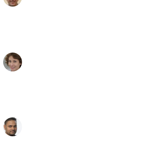
"Besser hätte ich mir den Umzug von
Bern nach Wien nicht vorstellen können
- DANKE!"
Maria W
Umzug von Bern nach Wien
"Mein Klavier kam in unter 24 Stunden
ohne einen Kratzer an - ein
erstklassiger Service!"
Ümit Y.
Klaviertransport in Bern