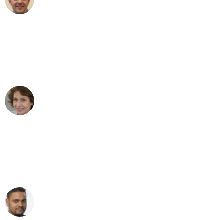
Umzug in Bern
"Besser hätte ich mir den Umzug von
Bern nach Wien nicht vorstellen können
- DANKE!"
Maria W
Umzug von Bern nach Wien
"Mein Klavier kam in unter 24 Stunden
ohne einen Kratzer an - ein
erstklassiger Service!"
Ümit Y.
Klaviertransport in Bern