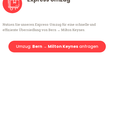
Nutzen Sie unseren Express-Umzug für eine schnelle und
effiziente Übersiedlung von Bern → Milton Keynes.
Umzug:
Bern → Milton Keynes
anfragen
Kostenlose Beratung!
Sie haben Fragen?
Sie haben Fragen zu Ihrem Transport oder benötigen eine Beratung
bezüglich Ihres Umzug?
Rufen Sie uns gerne an, unser Team aus Experten freut sich, Ihnen
kostenlos weiterzuhelfen!