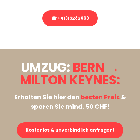
☎ +41315282663
Stattdessen eine unverbindliche Anfrage senden
UMZUG:
BERN →
MILTON KEYNES:
Erhalten Sie hier den
besten Preis
&
sparen Sie mind. 50 CHF!
Kostenlos & unverbindlich anfragen!