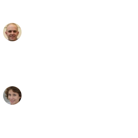
Umzugsservice Himmel für ihren
aussergewöhnlichen Service!"
Frederik F.
Umzug in Bern
"Besser hätte ich mir den Umzug von
Bern nach Wien nicht vorstellen können
- DANKE!"
Maria W
Umzug von Bern nach Wien
"Mein Klavier kam in unter 24 Stunden
ohne einen Kratzer an - ein