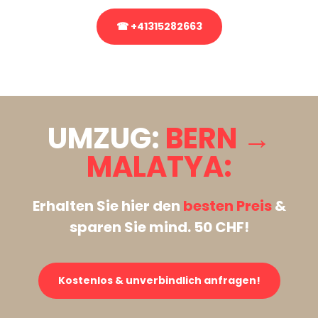
☎ +41315282663
Stattdessen eine unverbindliche Anfrage senden
UMZUG:
BERN →
MALATYA:
Erhalten Sie hier den
besten Preis
&
sparen Sie mind. 50 CHF!
Kostenlos & unverbindlich anfragen!