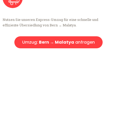
Nutzen Sie unseren Express-Umzug für eine schnelle und
effiziente Übersiedlung von Bern → Malatya.
Umzug:
Bern → Malatya
anfragen
Kostenlose Beratung!
Sie haben Fragen?
Sie haben Fragen zu Ihrem Transport oder benötigen eine Beratung
bezüglich Ihres Umzug?
Rufen Sie uns gerne an, unser Team aus Experten freut sich, Ihnen
kostenlos weiterzuhelfen!