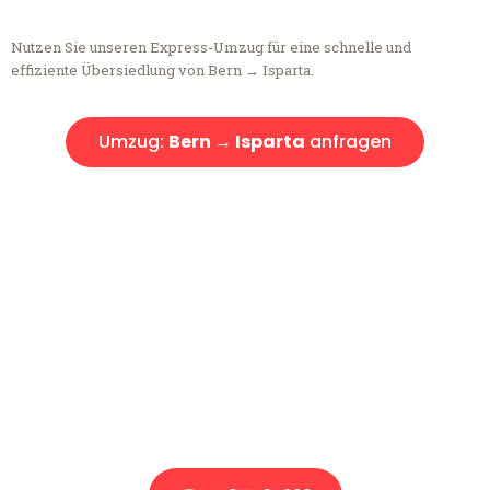
Nutzen Sie unseren Express-Umzug für eine schnelle und
effiziente Übersiedlung von Bern → Isparta.
Umzug:
Bern → Isparta
anfragen
Kostenlose Beratung!
Sie haben Fragen?
Sie haben Fragen zu Ihrem Transport oder benötigen eine Beratung
bezüglich Ihres Umzug?
Rufen Sie uns gerne an, unser Team aus Experten freut sich, Ihnen
kostenlos weiterzuhelfen!