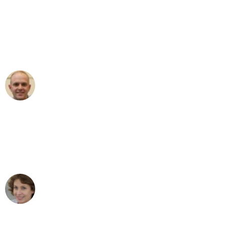
"Erste Klasse! Ein grosses Dankeschön
an das gesamte Team von
Umzugsservice Himmel für ihren
aussergewöhnlichen Service!"
Frederik F.
Umzug in Bern
"Besser hätte ich mir den Umzug von
Bern nach Wien nicht vorstellen können
- DANKE!"
Maria W
Umzug von Bern nach Wien