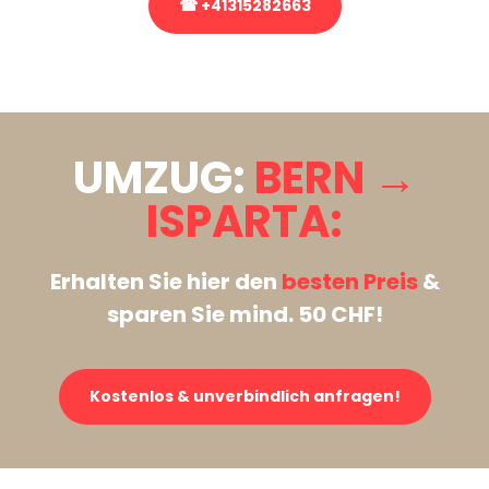
☎ +41315282663
Stattdessen eine unverbindliche Anfrage senden
UMZUG:
BERN →
ISPARTA:
Erhalten Sie hier den
besten Preis
&
sparen Sie mind. 50 CHF!
Kostenlos & unverbindlich anfragen!