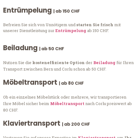
Entrümpelung
| ab 150 CHF
Befreien Sie sich von Unnötigem und
starten Sie frisch
mit
unserer Dienstleistung zur
Entrümpelung
ab 150 CHF.
Beiladung
| ab 50 CHF
Nutzen Sie die
kosteneffiziente Option
der
Beiladung
für Ihren
Transport zwischen Bern und Corlu schon ab 50 CHF.
Möbeltransport
| ab 80 CHF
Ob ein einzelnes Möbelstück oder mehrere, wir transportieren
Ihre Möbel sicher beim
Möbeltransport
nach Corlu preiswert ab
80 CHF.
Klaviertransport
| ab 200 CHF
Vertrauen Sie auf unsere Expertise im
Klaviertransport
, um
Ihr