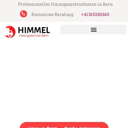
Professionelles Umzugsunternehmen in Bern
Kostenlose Beratung:
+41315282663
UMZUGSUNTERNEHMEN BERN
Umzugsservice Himmel aus Bern
Umzug Bern Corlu
Günstiger Umzug Bern Corlu (ab 199 CHF)
Express-Abwicklung in unter 24 Stunden!
Über 15 Jahre Erfahrung mit Umzügen!
Offerte erhalten in unter 30 Minuten!