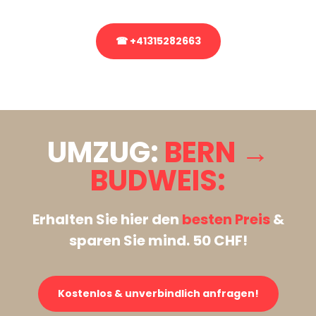
☎ +41315282663
Stattdessen eine unverbindliche Anfrage senden
UMZUG:
BERN →
BUDWEIS:
Erhalten Sie hier den
besten Preis
&
sparen Sie mind. 50 CHF!
Kostenlos & unverbindlich anfragen!