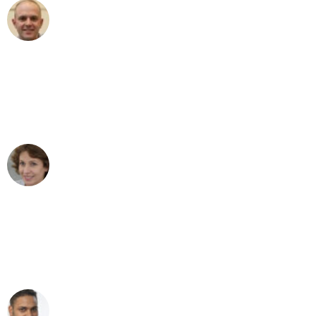
Frederik F.
Umzug in Bern
"Besser hätte ich mir den Umzug von
Bern nach Wien nicht vorstellen können
- DANKE!"
Maria W
Umzug von Bern nach Wien
"Mein Klavier kam in unter 24 Stunden
ohne einen Kratzer an - ein
erstklassiger Service!"
Ümit Y.