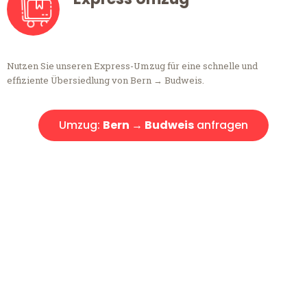
Nutzen Sie unseren Express-Umzug für eine schnelle und
effiziente Übersiedlung von Bern → Budweis.
Umzug:
Bern → Budweis
anfragen
Kostenlose Beratung!
Sie haben Fragen?
Sie haben Fragen zu Ihrem Transport oder benötigen eine Beratung
bezüglich Ihres Umzug?
Rufen Sie uns gerne an, unser Team aus Experten freut sich, Ihnen
kostenlos weiterzuhelfen!