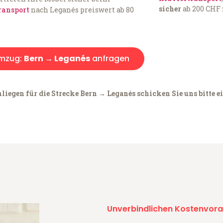
sicher
ab 200 CHF 
ransport
nach Leganés preiswert ab 80
mzug:
Bern → Leganés
anfragen
liegen für die Strecke Bern → Leganés schicken Sie uns bitte e
Unverbindlichen Kostenvora