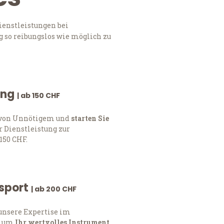
ienstleistungen bei
 so reibungslos wie möglich zu
ung
| ab 150 CHF
h von Unnötigem und
starten Sie
 Dienstleistung zur
150 CHF.
nsport
| ab 200 CHF
 unsere Expertise im
, um
Ihr wertvolles Instrument