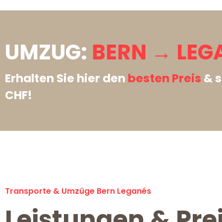
UMZUG:
BERN → LEG
Erhalten Sie hier den
besten Preis
& s
CHF!
Transporte & Umzüge Bern Leganés
Leistungen & Pre