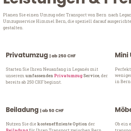
Planen Sie einen Umzug oder Transport von Bern nach Legané
Umzugsservice Himmel Bern, die speziell darauf ausgerichte
gestalten.
Privatumzug
Mini
| ab 250 CHF
Starten Sie Ihren Neuanfang in Leganés mit
Perfekt
weniger
unserem
umfassenden
Privatumzug
Service
, der
in Bern
bereits ab 250 CHF beginnt.
Beiladung
Möbe
| ab 50 CHF
Nutzen Sie die
kosteneffiziente Option
der
Ob ein 
Beiladung
für Ihren Transport zwischen Bern
transpo