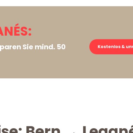
ANÉS:
paren Sie mind. 50
Kostenlos & un
ise: Bern → Legan