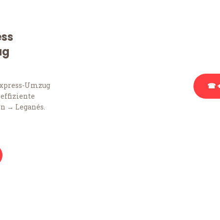
Sie haben Fragen zu Ihr
Beratung bezüglich Ihr
ess
Rufen Sie uns gerne an, 
ug
Ihnen kostenlos weiterz
Express-Umzug
☎ +
 effiziente
rn → Leganés.
Stattdessen eine u