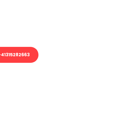
em Transport oder benötigen eine
es Umzug?
unser Team aus Experten freut sich,
uhelfen!
41315282663
nverbindliche Anfrage senden