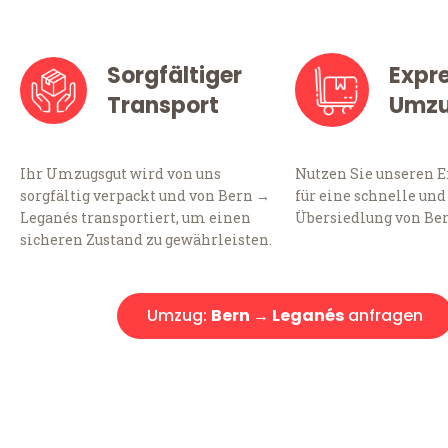
Sorgfältiger
Expr
Transport
Umz
Ihr Umzugsgut wird von uns
Nutzen Sie unseren 
sorgfältig verpackt und von Bern →
für eine schnelle und
Leganés transportiert, um einen
Übersiedlung von Be
sicheren Zustand zu gewährleisten.
Umzug:
Bern → Leganés
anfragen