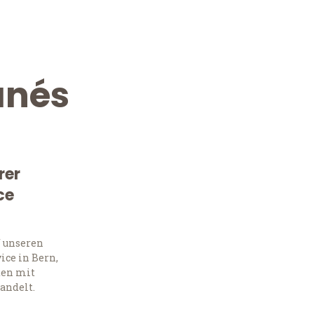
anés
rer
ce
Kostenlose Beratung!
Sie 
f unseren
ce in Bern,
Frag
ten mit
andelt.