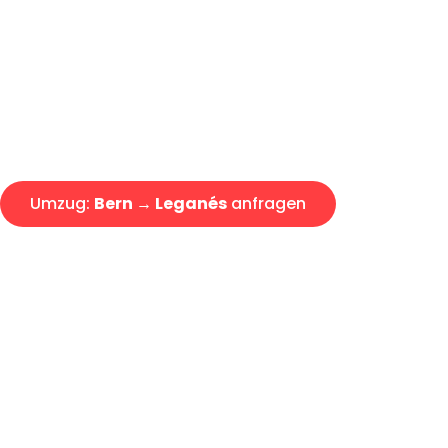
Express-Abwicklung in unter 2
Über 15 Jahre Erfahrung mit 
Offerte erhalten in unter 30 Mi
Umzug:
Bern → Leganés
anfragen
Alle Anfragen & Offerten sind zu 100% kostenlos & unverb