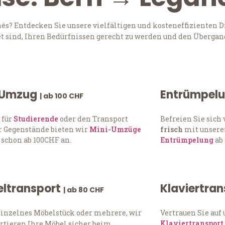
s? Entdecken Sie unsere vielfältigen und kosteneffizienten D
t sind, Ihren Bedürfnissen gerecht zu werden und den Übergang
 Umzug
Entrümpel
| ab 100 CHF
 für
Studierende
oder den Transport
Befreien Sie sic
 Gegenstände bieten wir
Mini-Umzüge
frisch
mit unserer
 schon ab 100CHF an.
Entrümpelung
ab 
ltransport
Klaviertra
| ab 80 CHF
einzelnes Möbelstück oder mehrere, wir
Vertrauen Sie auf
Klaviertransport
rtieren Ihre Möbel sicher beim