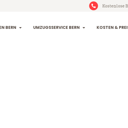
Kostenlose B
N BERN
UMZUGSSERVICE BERN
KOSTEN & PREI
eganés
 (ab 199 CHF)