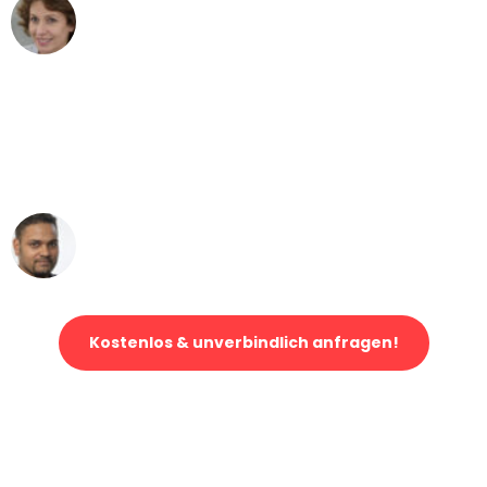
Maria W
Umzug von Bern nach Wien
"Mein Klavier kam in unter 24 Stunden
ohne einen Kratzer an - ein
erstklassiger Service!"
Ümit Y.
Klaviertransport in Bern
Kostenlos & unverbindlich anfragen!
Jetzt anfragen und der nächste glückliche Kunde werden. Alle
Umzugsanfragen sind zu
100% kostenlos & unverbindlich!