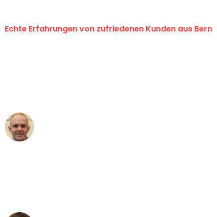
Echte Erfahrungen von zufriedenen Kunden aus Bern
"Erste Klasse! Ein grosses Dankeschön
an das gesamte Team von
Umzugsservice Himmel für ihren
aussergewöhnlichen Service!"
Frederik F.
Umzug in Bern
"Besser hätte ich mir den Umzug von
Bern nach Wien nicht vorstellen können
- DANKE!"