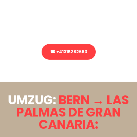
Sie haben Fragen zu Ihrem Transport oder benötigen eine Beratung
bezüglich Ihres Umzug?
Rufen Sie uns gerne an, unser Team aus Experten freut sich, Ihnen
kostenlos weiterzuhelfen!
☎ +41315282663
Stattdessen eine unverbindliche Anfrage senden
UMZUG:
BERN → LAS
PALMAS DE GRAN
CANARIA: