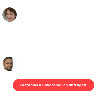
Maria W
Umzug von Bern nach Wien
"Mein Klavier kam in unter 24 Stunden
ohne einen Kratzer an - ein
erstklassiger Service!"
Ümit Y.
Klaviertransport in Bern
Kostenlos & unverbindlich anfragen!
Jetzt anfragen und der nächste glückliche Kunde werden. Alle
Umzugsanfragen sind zu
100% kostenlos & unverbindlich!