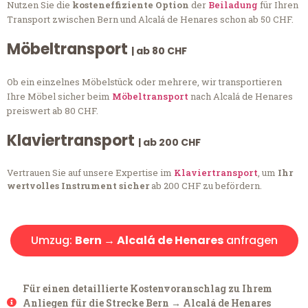
Nutzen Sie die
kosteneffiziente Option
der
Beiladung
für Ihren
Transport zwischen Bern und Alcalá de Henares schon ab 50 CHF.
Möbeltransport
| ab 80 CHF
Ob ein einzelnes Möbelstück oder mehrere, wir transportieren
Ihre Möbel sicher beim
Möbeltransport
nach Alcalá de Henares
preiswert ab 80 CHF.
Klaviertransport
| ab 200 CHF
Vertrauen Sie auf unsere Expertise im
Klaviertransport
, um
Ihr
wertvolles Instrument sicher
ab 200 CHF zu befördern.
Umzug:
Bern → Alcalá de Henares
anfragen
Für einen detaillierte Kostenvoranschlag zu Ihrem
Anliegen für die Strecke Bern → Alcalá de Henares