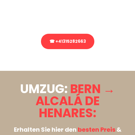
bezüglich Ihres Umzug?
Rufen Sie uns gerne an, unser Team aus Experten freut sich, Ihnen
kostenlos weiterzuhelfen!
☎ +41315282663
Stattdessen eine unverbindliche Anfrage senden
UMZUG:
BERN →
ALCALÁ DE
HENARES:
Erhalten Sie hier den
besten Preis
&