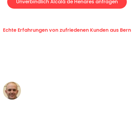
Unverbindlich Alcalá de Henares anfragen
Echte Erfahrungen von zufriedenen Kunden aus Bern
"Erste Klasse! Ein grosses Dankeschön
an das gesamte Team von
Umzugsservice Himmel für ihren
aussergewöhnlichen Service!"
Frederik F.
Umzug in Bern
"Besser hätte ich mir den Umzug von
Bern nach Wien nicht vorstellen können
- DANKE!"