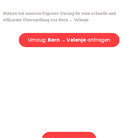
Nutzen Sie unseren Express-Umzug für eine schnelle und
effiziente Übersiedlung von Bern → Velenje.
Umzug:
Bern → Velenje
anfragen
Kostenlose Beratung!
Sie haben Fragen?
Sie haben Fragen zu Ihrem Transport oder benötigen eine Beratung
bezüglich Ihres Umzug?
Rufen Sie uns gerne an, unser Team aus Experten freut sich, Ihnen
kostenlos weiterzuhelfen!