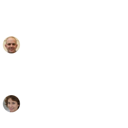
"Erste Klasse! Ein grosses Dankeschön
an das gesamte Team von
Umzugsservice Himmel für ihren
aussergewöhnlichen Service!"
Frederik F.
Umzug in Bern
"Besser hätte ich mir den Umzug von
Bern nach Wien nicht vorstellen können
- DANKE!"
Maria W
Umzug von Bern nach Wien
"Mein Klavier kam in unter 24 Stunden