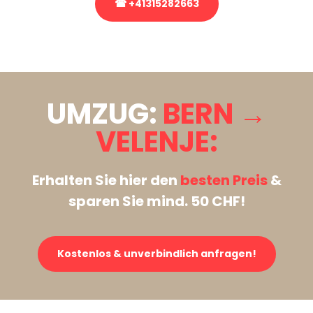
☎ +41315282663
Stattdessen eine unverbindliche Anfrage senden
UMZUG:
BERN →
VELENJE:
Erhalten Sie hier den
besten Preis
&
sparen Sie mind. 50 CHF!
Kostenlos & unverbindlich anfragen!