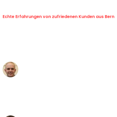
Echte Erfahrungen von zufriedenen Kunden aus Bern
"Erste Klasse! Ein grosses Dankeschön
an das gesamte Team von
Umzugsservice Himmel für ihren
aussergewöhnlichen Service!"
Frederik F.
Umzug in Bern
"Besser hätte ich mir den Umzug von
Bern nach Wien nicht vorstellen können
- DANKE!"