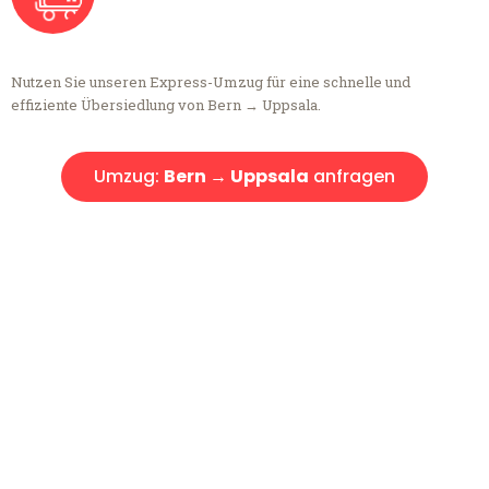
Nutzen Sie unseren Express-Umzug für eine schnelle und
effiziente Übersiedlung von Bern → Uppsala.
Umzug:
Bern → Uppsala
anfragen
Kostenlose Beratung!
Sie haben Fragen?
Sie haben Fragen zu Ihrem Transport oder benötigen eine Beratung
bezüglich Ihres Umzug?
Rufen Sie uns gerne an, unser Team aus Experten freut sich, Ihnen
kostenlos weiterzuhelfen!