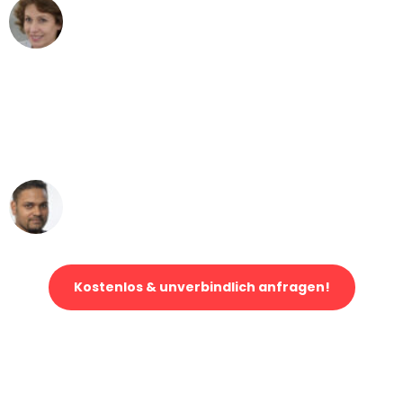
Maria W
Umzug von Bern nach Wien
"Mein Klavier kam in unter 24 Stunden
ohne einen Kratzer an - ein
erstklassiger Service!"
Ümit Y.
Klaviertransport in Bern
Kostenlos & unverbindlich anfragen!
Jetzt anfragen und der nächste glückliche Kunde werden. Alle
Umzugsanfragen sind zu
100% kostenlos & unverbindlich!