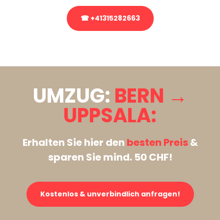
☎ +41315282663
Stattdessen eine unverbindliche Anfrage senden
UMZUG:
BERN →
UPPSALA:
Erhalten Sie hier den
besten Preis
&
sparen Sie mind. 50 CHF!
Kostenlos & unverbindlich anfragen!