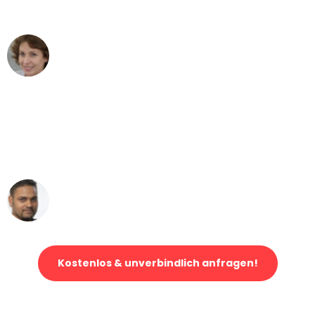
- DANKE!"
Maria W
Umzug von Bern nach Wien
"Mein Klavier kam in unter 24 Stunden
ohne einen Kratzer an - ein
erstklassiger Service!"
Ümit Y.
Klaviertransport in Bern
Kostenlos & unverbindlich anfragen!
Jetzt anfragen und der nächste glückliche Kunde werden. Alle