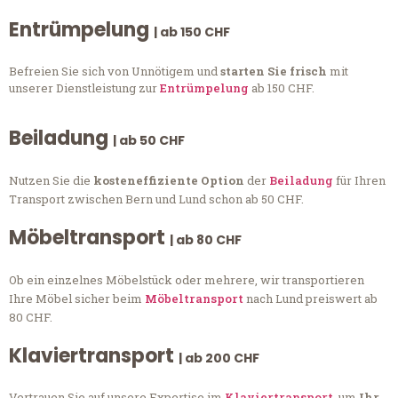
Entrümpelung
| ab 150 CHF
Befreien Sie sich von Unnötigem und
starten Sie frisch
mit
unserer Dienstleistung zur
Entrümpelung
ab 150 CHF.
Beiladung
| ab 50 CHF
Nutzen Sie die
kosteneffiziente Option
der
Beiladung
für Ihren
Transport zwischen Bern und Lund schon ab 50 CHF.
Möbeltransport
| ab 80 CHF
Ob ein einzelnes Möbelstück oder mehrere, wir transportieren
Ihre Möbel sicher beim
Möbeltransport
nach Lund preiswert ab
80 CHF.
Klaviertransport
| ab 200 CHF
Vertrauen Sie auf unsere Expertise im
Klaviertransport
, um
Ihr