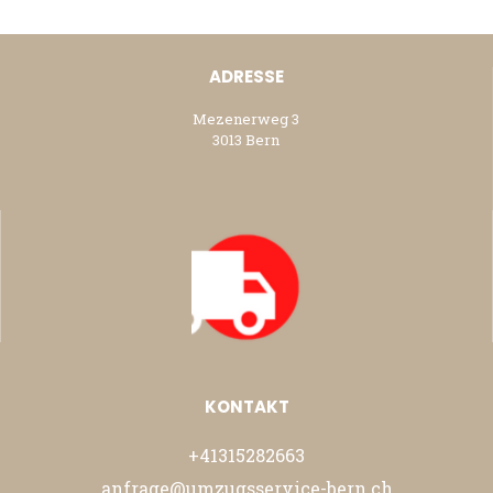
ADRESSE
Mezenerweg 3
3013 Bern
KONTAKT
+41315282663
anfrage@umzugsservice-bern.ch