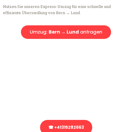
Nutzen Sie unseren Express-Umzug für eine schnelle und
effiziente Übersiedlung von Bern → Lund.
Umzug:
Bern → Lund
anfragen
Kostenlose Beratung!
Sie haben Fragen?
Sie haben Fragen zu Ihrem Transport oder benötigen eine Beratung
bezüglich Ihres Umzug?
Rufen Sie uns gerne an, unser Team aus Experten freut sich, Ihnen
kostenlos weiterzuhelfen!
☎ +41315282663