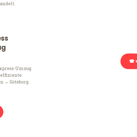
andelt.
Sie haben Fragen zu Ihr
Beratung bezüglich Ihr
Rufen Sie uns gerne an, 
ess
Ihnen kostenlos weiterz
ug
☎ +
Express-Umzug
 effiziente
Stattdessen eine u
n → Göteborg.