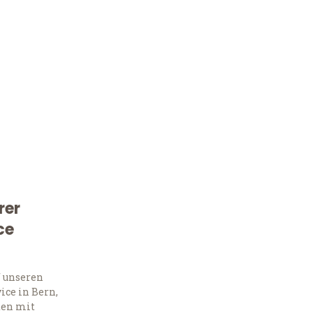
rer
Kostenlose Beratung!
ce
Sie 
f unseren
Frag
ce in Bern,
ten mit