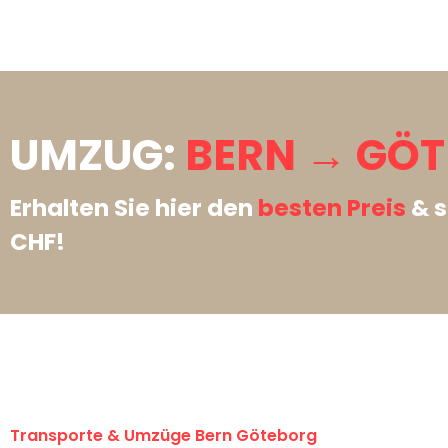
UMZUG:
BERN → GÖT
Erhalten Sie hier den
besten Preis
& s
CHF!
Transporte & Umzüge Bern Göteborg