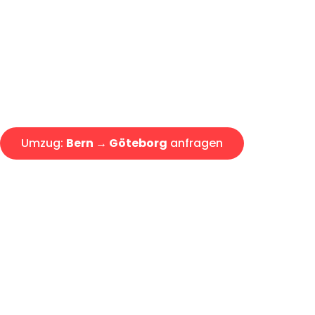
Express-Abwicklung in unter 2
Über 15 Jahre Erfahrung mit 
Offerte erhalten in unter 30 Mi
Umzug:
Bern → Göteborg
anfragen
Alle Anfragen & Offerten sind zu 100% kostenlos & unverb