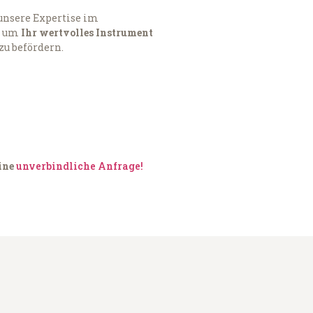
 unsere Expertise im
, um
Ihr wertvolles Instrument
zu befördern.
eine
unverbindliche Anfrage!