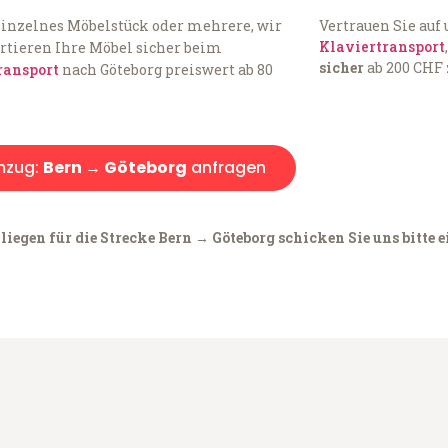
einzelnes Möbelstück oder mehrere, wir
Vertrauen Sie auf
Klaviertransport
rtieren Ihre Möbel sicher beim
sicher
ab 200 CHF 
ransport
nach Göteborg preiswert ab 80
zug:
Bern → Göteborg
anfragen
iegen für die Strecke Bern → Göteborg schicken Sie uns bitte 