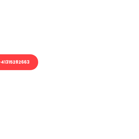
em Transport oder benötigen eine
es Umzug?
unser Team aus Experten freut sich,
uhelfen!
41315282663
nverbindliche Anfrage senden