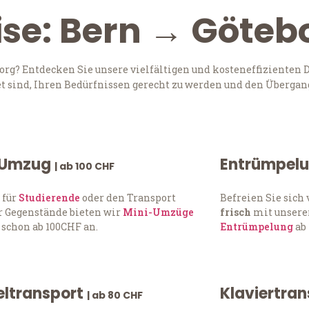
ise: Bern → Göteb
rg? Entdecken Sie unsere vielfältigen und kosteneffizienten D
t sind, Ihren Bedürfnissen gerecht zu werden und den Übergang
 Umzug
Entrümpel
| ab 100 CHF
 für
Studierende
oder den Transport
Befreien Sie sic
 Gegenstände bieten wir
Mini-Umzüge
frisch
mit unserer
 schon ab 100CHF an.
Entrümpelung
ab 
ltransport
Klaviertra
| ab 80 CHF