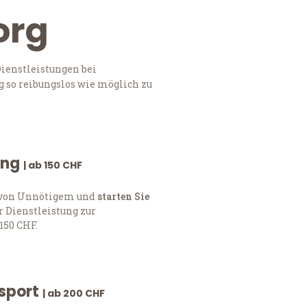
org
ienstleistungen bei
 so reibungslos wie möglich zu
ung
| ab 150 CHF
h von Unnötigem und
starten Sie
 Dienstleistung zur
150 CHF.
nsport
| ab 200 CHF