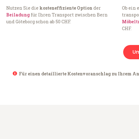
Nutzen Sie die
kosteneffiziente Option
der
Ob ein 
Beiladung
für Ihren Transport zwischen Bern
transpo
und Göteborg schon ab 50 CHF.
Möbelt
CHF.
Um
Für einen detaillierte Kostenvoranschlag zu Ihrem Anl