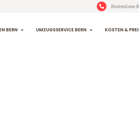
Kostenlose B
N BERN
UMZUGSSERVICE BERN
KOSTEN & PREI
öteborg
g (ab 199 CHF)