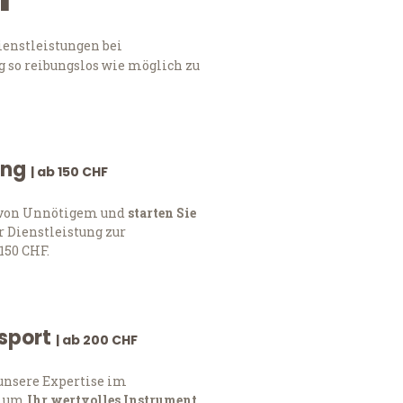
ienstleistungen bei
 so reibungslos wie möglich zu
ung
| ab 150 CHF
h von Unnötigem und
starten Sie
 Dienstleistung zur
150 CHF.
nsport
| ab 200 CHF
 unsere Expertise im
, um
Ihr wertvolles Instrument