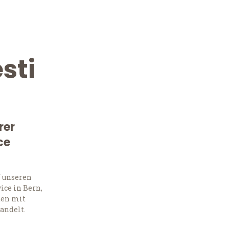
sti
rer
ce
Kostenlose Beratung!
Sie 
f unseren
ce in Bern,
Frag
ten mit
andelt.