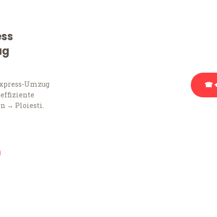
Sie haben Fragen zu Ihr
Beratung bezüglich Ihr
ess
Rufen Sie uns gerne an, 
ug
Ihnen kostenlos weiterz
Express-Umzug
☎ +
 effiziente
n → Ploiesti.
Stattdessen eine u