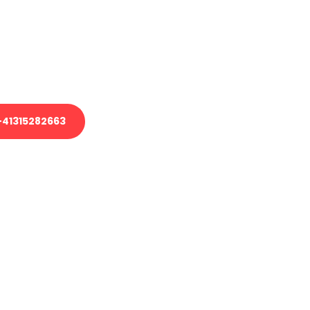
em Transport oder benötigen eine
es Umzug?
unser Team aus Experten freut sich,
uhelfen!
41315282663
nverbindliche Anfrage senden