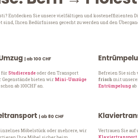
i? Entdecken Sie unsere vielfältigen und kosteneffizienten D
t sind, Ihren Bedürfnissen gerecht zu werden und den Übergang
 Umzug
Entrümpel
| ab 100 CHF
 für
Studierende
oder den Transport
Befreien Sie sic
 Gegenstände bieten wir
Mini-Umzüge
frisch
mit unserer
 schon ab 100CHF an.
Entrümpelung
ab 
ltransport
Klaviertra
| ab 80 CHF
einzelnes Möbelstück oder mehrere, wir
Vertrauen Sie auf
Klaviertransport
rtieren Ihre Möbel sicher beim