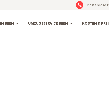
Kostenlose B
N BERN
UMZUGSSERVICE BERN
KOSTEN & PREI
oiesti
 (ab 199 CHF)