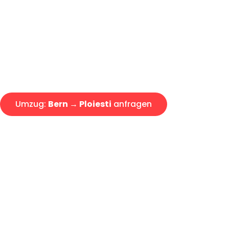
Express-Abwicklung in unter 2
Über 15 Jahre Erfahrung mit 
Offerte erhalten in unter 30 Mi
Umzug:
Bern → Ploiesti
anfragen
Alle Anfragen & Offerten sind zu 100% kostenlos & unverb