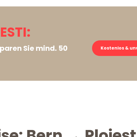
ESTI:
paren Sie mind. 50
Kostenlos & un
se: Bern → Ploiest