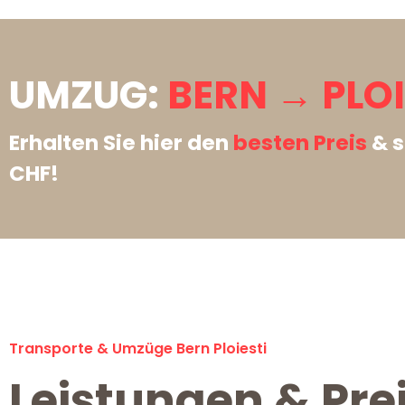
UMZUG:
BERN → PLOI
Erhalten Sie hier den
besten Preis
& s
CHF!
Transporte & Umzüge Bern Ploiesti
Leistungen & Prei