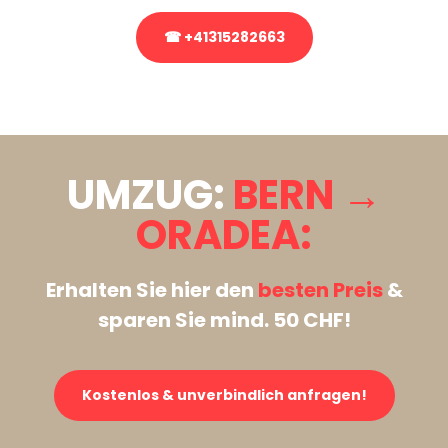
☎ +41315282663
Stattdessen eine unverbindliche Anfrage senden
UMZUG:
BERN →
ORADEA:
Erhalten Sie hier den
besten Preis
&
sparen Sie mind. 50 CHF!
Kostenlos & unverbindlich anfragen!