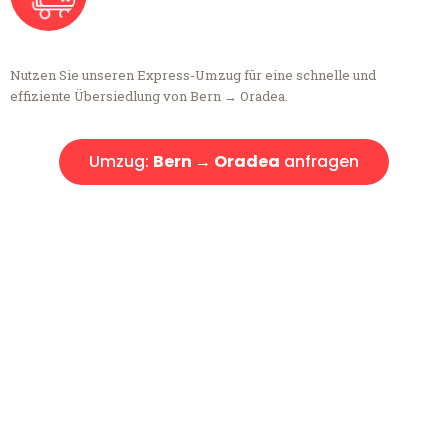
Nutzen Sie unseren Express-Umzug für eine schnelle und
effiziente Übersiedlung von Bern → Oradea.
Umzug:
Bern → Oradea
anfragen
Kostenlose Beratung!
Sie haben Fragen?
Sie haben Fragen zu Ihrem Transport oder benötigen eine Beratung
bezüglich Ihres Umzug?
Rufen Sie uns gerne an, unser Team aus Experten freut sich, Ihnen
kostenlos weiterzuhelfen!