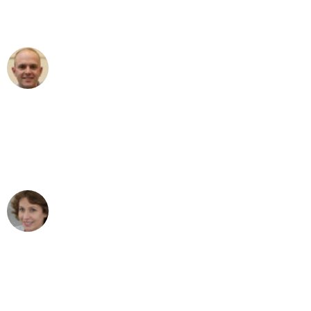
Umzugsservice Himmel für ihren
aussergewöhnlichen Service!"
Frederik F.
Umzug in Bern
"Besser hätte ich mir den Umzug von
Bern nach Wien nicht vorstellen können
- DANKE!"
Maria W
Umzug von Bern nach Wien
"Mein Klavier kam in unter 24 Stunden
ohne einen Kratzer an - ein
erstklassiger Service!"