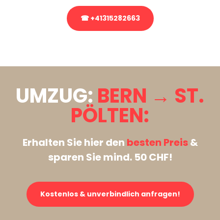
☎ +41315282663
Stattdessen eine unverbindliche Anfrage senden
UMZUG:
BERN → ST.
PÖLTEN:
Erhalten Sie hier den
besten Preis
&
sparen Sie mind. 50 CHF!
Kostenlos & unverbindlich anfragen!