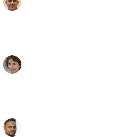
Umzug in Bern
"Besser hätte ich mir den Umzug von
Bern nach Wien nicht vorstellen können
- DANKE!"
Maria W
Umzug von Bern nach Wien
"Mein Klavier kam in unter 24 Stunden
ohne einen Kratzer an - ein
erstklassiger Service!"
Ümit Y.
Klaviertransport in Bern