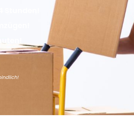
4 Stunden!
Umzügen!
nuten!
indlich!