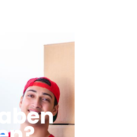
haben
en?