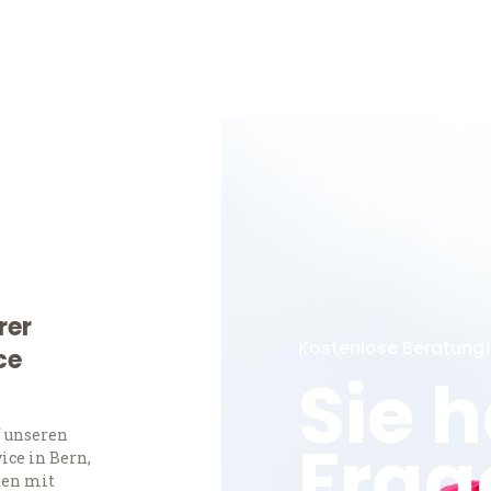
rer
Kostenlose Beratung!
ce
Sie 
f unseren
Frag
ce in Bern,
ten mit