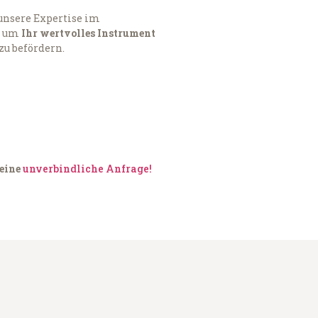
 unsere Expertise im
, um
Ihr wertvolles Instrument
zu befördern.
 eine
unverbindliche Anfrage!