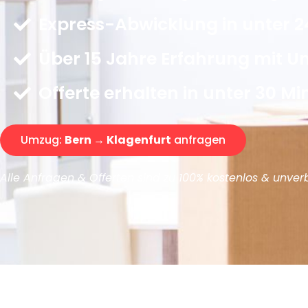
Express-Abwicklung in unter 2
Über 15 Jahre Erfahrung mit 
Offerte erhalten in unter 30 Mi
Umzug:
Bern → Klagenfurt
anfragen
Alle Anfragen & Offerten sind zu 100% kostenlos & unverb