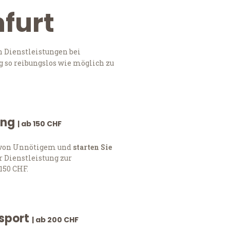
nfurt
n Dienstleistungen bei
 so reibungslos wie möglich zu
ung
| ab 150 CHF
h von Unnötigem und
starten Sie
 Dienstleistung zur
150 CHF.
nsport
| ab 200 CHF