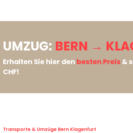
UMZUG:
BERN → KLA
Erhalten Sie hier den
besten Preis
& s
CHF!
Transporte & Umzüge Bern Klagenfurt