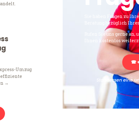
andelt.
Sie haben Fragen zu Ihr
Beratung bezüglich Ihr
Rufen Sie uns gerne an, 
ess
Ihnen kostenlos weiterz
ug
☎ +
Express-Umzug
 effiziente
Stattdessen eine u
rn →