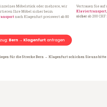
einzelnes Möbelstück oder mehrere, wir
Vertrauen Sie auf
Klaviertransport
rtieren Ihre Möbel sicher beim
sicher
ab 200 CHF 
ransport
nach Klagenfurt preiswert ab 80
zug:
Bern → Klagenfurt
anfragen
egen für die Strecke Bern → Klagenfurt schicken Sie uns bitte