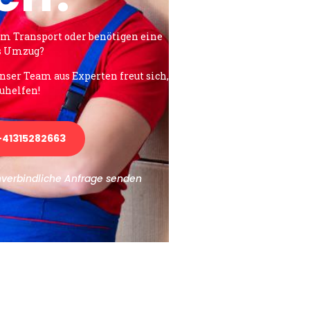
em Transport oder benötigen eine
es Umzug?
unser Team aus Experten freut sich,
uhelfen!
41315282663
nverbindliche Anfrage senden