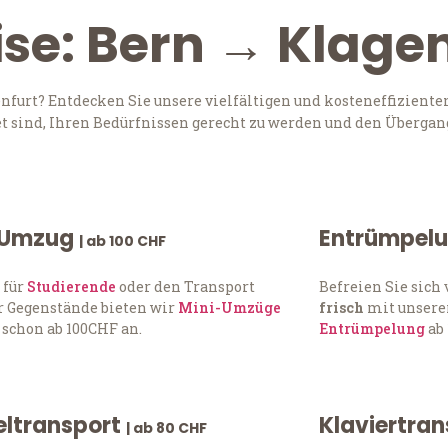
ise: Bern → Klage
furt? Entdecken Sie unsere vielfältigen und kosteneffiziente
t sind, Ihren Bedürfnissen gerecht zu werden und den Übergang
 Umzug
Entrümpel
| ab 100 CHF
 für
Studierende
oder den Transport
Befreien Sie sic
 Gegenstände bieten wir
Mini-Umzüge
frisch
mit unserer
 schon ab 100CHF an.
Entrümpelung
ab 
ltransport
Klaviertra
| ab 80 CHF