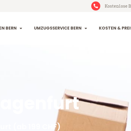
Kostenlose B
N BERN
UMZUGSSERVICE BERN
KOSTEN & PREI
agenfurt
urt (ab 199 CHF)