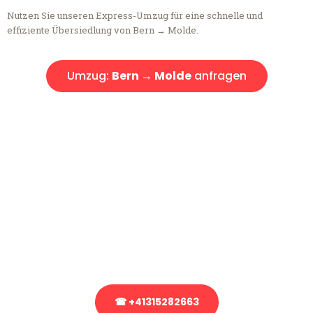
Nutzen Sie unseren Express-Umzug für eine schnelle und
effiziente Übersiedlung von Bern → Molde.
Umzug:
Bern → Molde
anfragen
Kostenlose Beratung!
Sie haben Fragen?
Sie haben Fragen zu Ihrem Transport oder benötigen eine Beratung
bezüglich Ihres Umzug?
Rufen Sie uns gerne an, unser Team aus Experten freut sich, Ihnen
kostenlos weiterzuhelfen!
☎ +41315282663