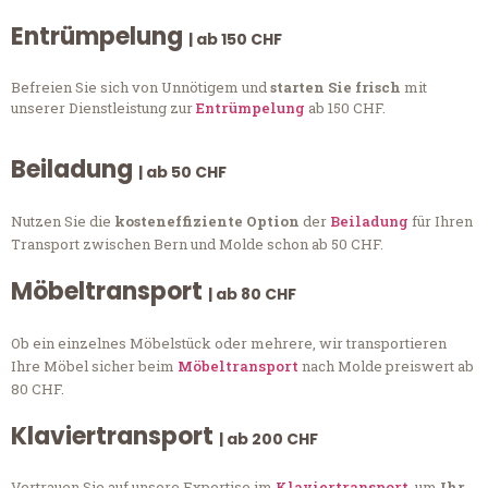
Entrümpelung
| ab 150 CHF
Befreien Sie sich von Unnötigem und
starten Sie frisch
mit
unserer Dienstleistung zur
Entrümpelung
ab 150 CHF.
Beiladung
| ab 50 CHF
Nutzen Sie die
kosteneffiziente Option
der
Beiladung
für Ihren
Transport zwischen Bern und Molde schon ab 50 CHF.
Möbeltransport
| ab 80 CHF
Ob ein einzelnes Möbelstück oder mehrere, wir transportieren
Ihre Möbel sicher beim
Möbeltransport
nach Molde preiswert ab
80 CHF.
Klaviertransport
| ab 200 CHF
Vertrauen Sie auf unsere Expertise im
Klaviertransport
, um
Ihr