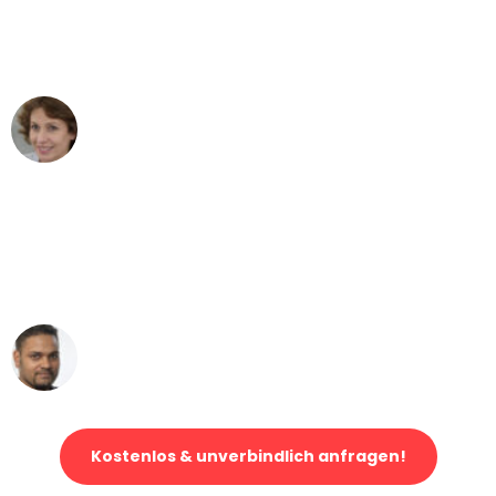
Bern nach Wien nicht vorstellen können
- DANKE!"
Maria W
Umzug von Bern nach Wien
"Mein Klavier kam in unter 24 Stunden
ohne einen Kratzer an - ein
erstklassiger Service!"
Ümit Y.
Klaviertransport in Bern
Kostenlos & unverbindlich anfragen!