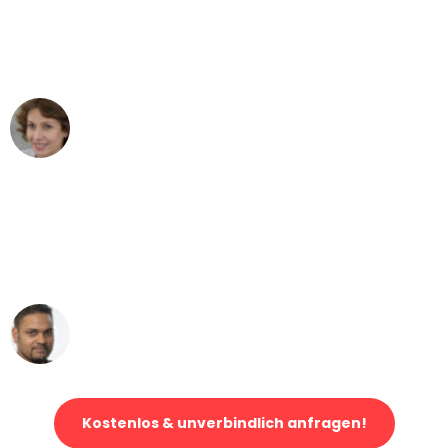
"Besser hätte ich mir den Umzug von
Bern nach Wien nicht vorstellen können
- DANKE!"
Maria W
Umzug von Bern nach Wien
"Mein Klavier kam in unter 24 Stunden
ohne einen Kratzer an - ein
erstklassiger Service!"
Ümit Y.
Klaviertransport in Bern
Kostenlos & unverbindlich anfragen!