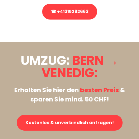
☎ +41315282663
Stattdessen eine unverbindliche Anfrage senden
UMZUG:
BERN →
VENEDIG:
Erhalten Sie hier den
besten Preis
&
sparen Sie mind. 50 CHF!
Kostenlos & unverbindlich anfragen!