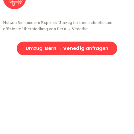
Nutzen Sie unseren Express-Umzug für eine schnelle und
effiziente Übersiedlung von Bern → Venedig.
Umzug:
Bern → Venedig
anfragen
Kostenlose Beratung!
Sie haben Fragen?
Sie haben Fragen zu Ihrem Transport oder benötigen eine Beratung
bezüglich Ihres Umzug?
Rufen Sie uns gerne an, unser Team aus Experten freut sich, Ihnen
kostenlos weiterzuhelfen!