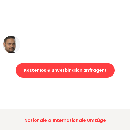
"Mein Klavier kam in unter 24 Stunden
ohne einen Kratzer an - ein
erstklassiger Service!"
Ümit Y.
Klaviertransport in Bern
Kostenlos & unverbindlich anfragen!
Jetzt anfragen und der nächste glückliche Kunde werden. Alle
Umzugsanfragen sind zu
100% kostenlos & unverbindlich!
Nationale & Internationale Umzüge