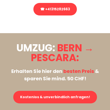
☎ +41315282663
Stattdessen eine unverbindliche Anfrage senden
UMZUG:
BERN →
PESCARA:
Erhalten Sie hier den
besten Preis
&
sparen Sie mind. 50 CHF!
Kostenlos & unverbindlich anfragen!