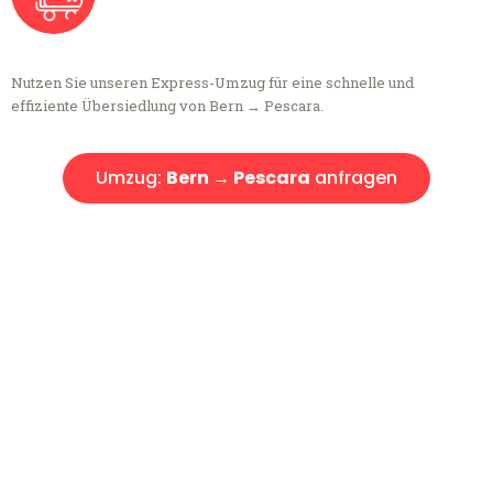
Nutzen Sie unseren Express-Umzug für eine schnelle und
effiziente Übersiedlung von Bern → Pescara.
Umzug:
Bern → Pescara
anfragen
Kostenlose Beratung!
Sie haben Fragen?
Sie haben Fragen zu Ihrem Transport oder benötigen eine Beratung
bezüglich Ihres Umzug?
Rufen Sie uns gerne an, unser Team aus Experten freut sich, Ihnen
kostenlos weiterzuhelfen!