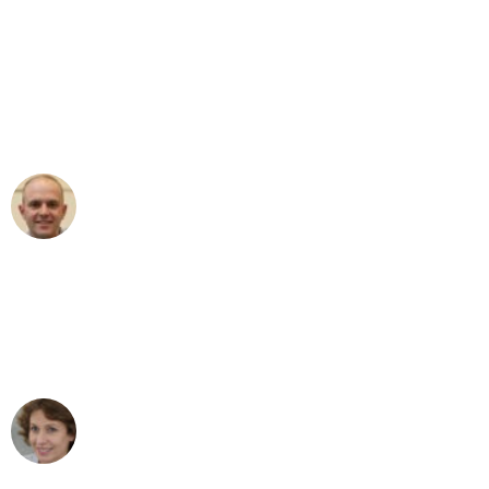
"Erste Klasse! Ein grosses Dankeschön
an das gesamte Team von
Umzugsservice Himmel für ihren
aussergewöhnlichen Service!"
Frederik F.
Umzug in Bern
"Besser hätte ich mir den Umzug von
Bern nach Wien nicht vorstellen können
- DANKE!"
Maria W
Umzug von Bern nach Wien