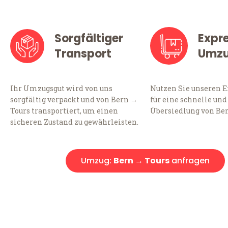
Sorgfältiger
Expr
Transport
Umz
Ihr Umzugsgut wird von uns
Nutzen Sie unseren 
sorgfältig verpackt und von Bern →
für eine schnelle und
Tours transportiert, um einen
Übersiedlung von Ber
sicheren Zustand zu gewährleisten.
Umzug:
Bern → Tours
anfragen