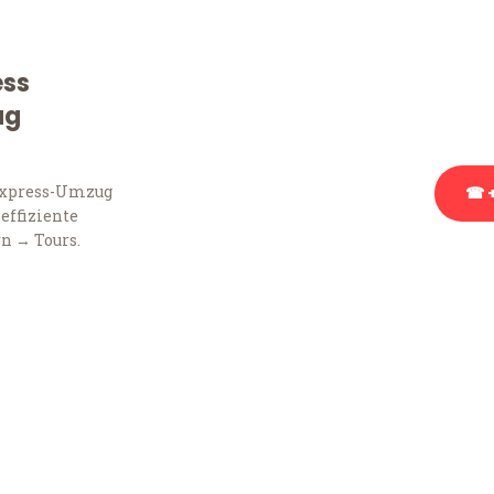
Sie haben Fragen zu Ihr
Beratung bezüglich Ihr
ess
Rufen Sie uns gerne an, 
ug
Ihnen kostenlos weiterz
Express-Umzug
☎ +
 effiziente
n → Tours.
Stattdessen eine u