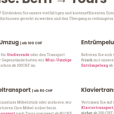
 Entdecken Sie unsere vielfältigen und kosteneffizienten Die
edürfnissen gerecht zu werden und den Übergang so reibungslos 
 Umzug
Entrümpel
| ab 100 CHF
 für
Studierende
oder den Transport
Befreien Sie sic
 Gegenstände bieten wir
Mini-Umzüge
frisch
mit unserer
 schon ab 100CHF an.
Entrümpelung
ab 
ltransport
Klaviertra
| ab 80 CHF
einzelnes Möbelstück oder mehrere, wir
Vertrauen Sie auf
Klaviertransport
rtieren Ihre Möbel sicher beim
sicher
ab 200 CHF 
ransport
nach Tours preiswert ab 80 CHF.