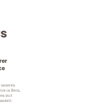
s
rer
ce
Kostenlose Beratung!
Sie 
f unseren
ce in Bern,
Frag
ten mit
andelt.