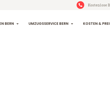
Kostenlose B
N BERN
UMZUGSSERVICE BERN
KOSTEN & PREI
ours
ab 199 CHF)