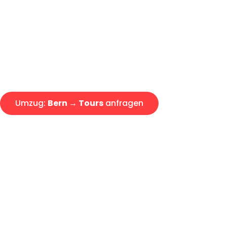
Express-Abwicklung in unter 2
Über 15 Jahre Erfahrung mit 
Offerte erhalten in unter 30 Mi
Umzug:
Bern → Tours
anfragen
Alle Anfragen & Offerten sind zu 100% kostenlos & unverb