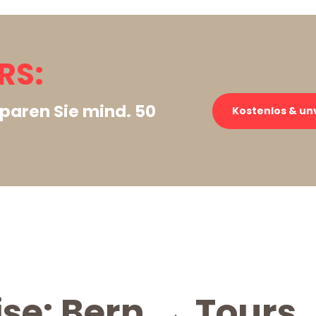
RS:
paren Sie mind. 50
Kostenlos & un
ise: Bern → Tours