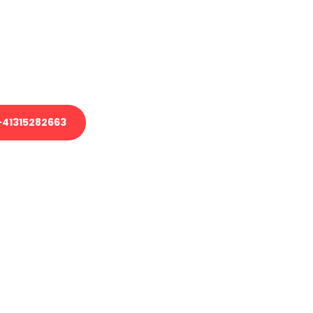
em Transport oder benötigen eine
es Umzug?
unser Team aus Experten freut sich,
uhelfen!
41315282663
nverbindliche Anfrage senden