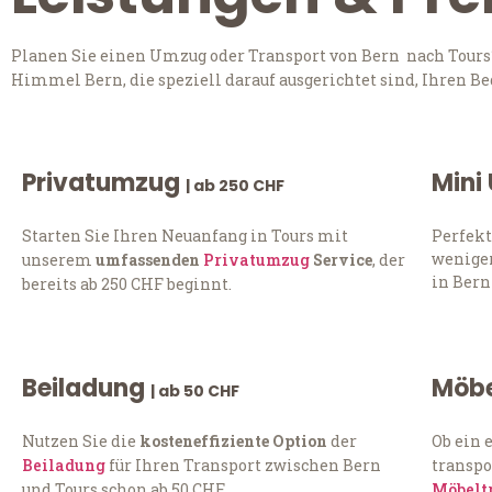
Planen Sie einen Umzug oder Transport von Bern nach Tours?
Himmel Bern, die speziell darauf ausgerichtet sind, Ihren B
Privatumzug
Mini
| ab 250 CHF
Starten Sie Ihren Neuanfang in Tours mit
Perfekt
weniger
unserem
umfassenden
Privatumzug
Service
, der
in Bern
bereits ab 250 CHF beginnt.
Beiladung
Möbe
| ab 50 CHF
Nutzen Sie die
kosteneffiziente Option
der
Ob ein 
Beiladung
für Ihren Transport zwischen Bern
transpo
und Tours schon ab 50 CHF.
Möbelt