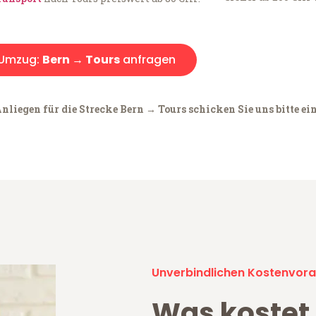
Umzug:
Bern → Tours
anfragen
nliegen für die Strecke Bern → Tours schicken Sie uns bitte ei
Unverbindlichen Kostenvora
Was kostet 