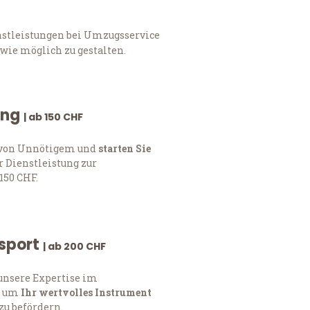
nstleistungen bei Umzugsservice
wie möglich zu gestalten.
ung
| ab 150 CHF
h von Unnötigem und
starten Sie
 Dienstleistung zur
150 CHF.
nsport
| ab 200 CHF
 unsere Expertise im
, um
Ihr wertvolles Instrument
zu befördern.