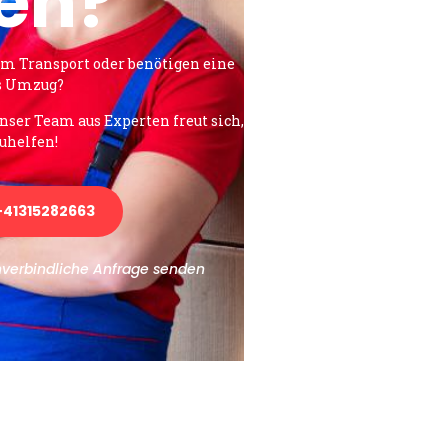
en?
em Transport oder benötigen eine
es Umzug?
unser Team aus Experten freut sich,
uhelfen!
41315282663
nverbindliche Anfrage senden