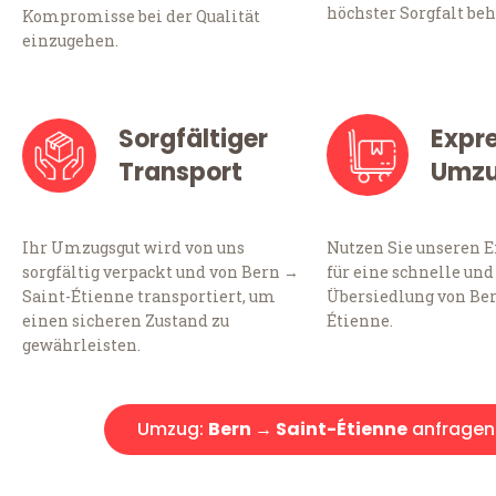
höchster Sorgfalt beh
Kompromisse bei der Qualität
einzugehen.
Sorgfältiger
Expr
Transport
Umz
Ihr Umzugsgut wird von uns
Nutzen Sie unseren 
sorgfältig verpackt und von Bern →
für eine schnelle und
Saint-Étienne transportiert, um
Übersiedlung von Ber
einen sicheren Zustand zu
Étienne.
gewährleisten.
Umzug:
Bern → Saint-Étienne
anfragen