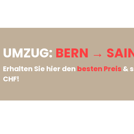
UMZUG:
BERN → SAI
Erhalten Sie hier den
besten Preis
& s
CHF!