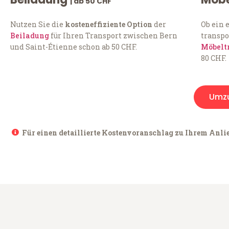
| ab 50 CHF
Nutzen Sie die
kosteneffiziente Option
der
Ob ein 
Beiladung
für Ihren Transport zwischen Bern
transpo
und Saint-Étienne schon ab 50 CHF.
Möbelt
80 CHF.
Umz
Für einen detaillierte Kostenvoranschlag zu Ihrem Anlie