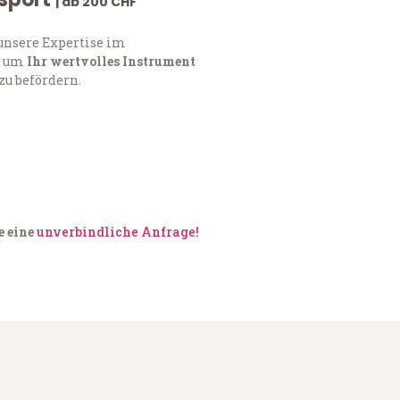
| ab 200 CHF
 unsere Expertise im
, um
Ihr wertvolles Instrument
zu befördern.
e eine
unverbindliche Anfrage!