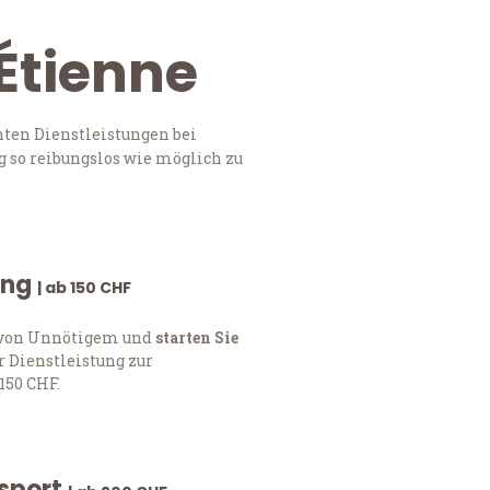
Étienne
nten Dienstleistungen bei
 so reibungslos wie möglich zu
ung
| ab 150 CHF
h von Unnötigem und
starten Sie
 Dienstleistung zur
150 CHF.
nsport