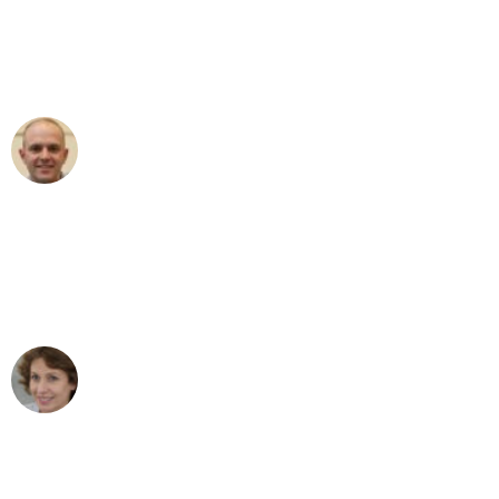
an das gesamte Team von
Umzugsservice Himmel für ihren
aussergewöhnlichen Service!"
Frederik F.
Umzug in Bern
"Besser hätte ich mir den Umzug von
Bern nach Wien nicht vorstellen können
- DANKE!"
Maria W
Umzug von Bern nach Wien
"Mein Klavier kam in unter 24 Stunden