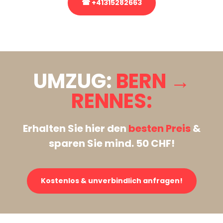
☎ +41315282663
Stattdessen eine unverbindliche Anfrage senden
UMZUG:
BERN →
RENNES:
Erhalten Sie hier den
besten Preis
&
sparen Sie mind. 50 CHF!
Kostenlos & unverbindlich anfragen!