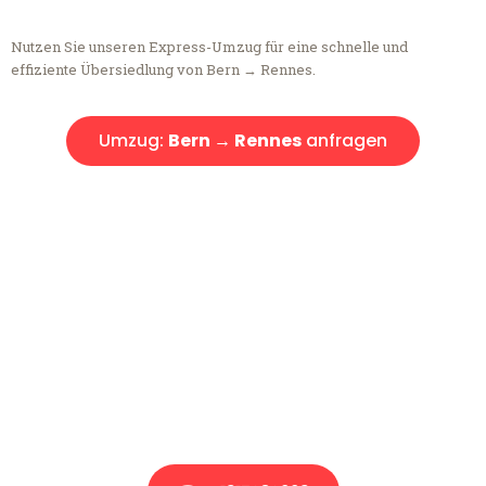
Nutzen Sie unseren Express-Umzug für eine schnelle und
effiziente Übersiedlung von Bern → Rennes.
Umzug:
Bern → Rennes
anfragen
Kostenlose Beratung!
Sie haben Fragen?
Sie haben Fragen zu Ihrem Transport oder benötigen eine Beratung
bezüglich Ihres Umzug?
Rufen Sie uns gerne an, unser Team aus Experten freut sich, Ihnen
kostenlos weiterzuhelfen!