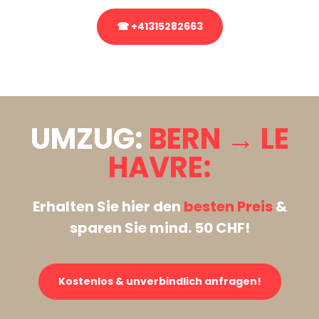
☎ +41315282663
Stattdessen eine unverbindliche Anfrage senden
UMZUG:
BERN → LE
HAVRE:
Erhalten Sie hier den
besten Preis
&
sparen Sie mind. 50 CHF!
Kostenlos & unverbindlich anfragen!