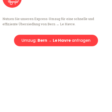
Nutzen Sie unseren Express-Umzug für eine schnelle und
effiziente Übersiedlung von Bern → Le Havre.
Umzug:
Bern → Le Havre
anfragen
Kostenlose Beratung!
Sie haben Fragen?
Sie haben Fragen zu Ihrem Transport oder benötigen eine Beratung
bezüglich Ihres Umzug?
Rufen Sie uns gerne an, unser Team aus Experten freut sich, Ihnen
kostenlos weiterzuhelfen!