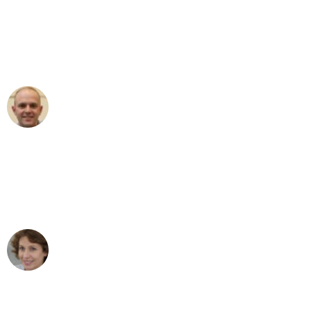
an das gesamte Team von
Umzugsservice Himmel für ihren
aussergewöhnlichen Service!"
Frederik F.
Umzug in Bern
"Besser hätte ich mir den Umzug von
Bern nach Wien nicht vorstellen können
- DANKE!"
Maria W
Umzug von Bern nach Wien
"Mein Klavier kam in unter 24 Stunden