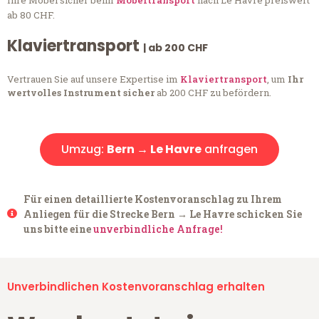
Ihre Möbel sicher beim
Möbeltransport
nach Le Havre preiswert
ab 80 CHF.
Klaviertransport
| ab 200 CHF
Vertrauen Sie auf unsere Expertise im
Klaviertransport
, um
Ihr
wertvolles Instrument sicher
ab 200 CHF zu befördern.
Umzug:
Bern → Le Havre
anfragen
Für einen detaillierte Kostenvoranschlag zu Ihrem
Anliegen für die Strecke Bern → Le Havre schicken Sie
uns bitte eine
unverbindliche Anfrage!
Unverbindlichen Kostenvoranschlag erhalten