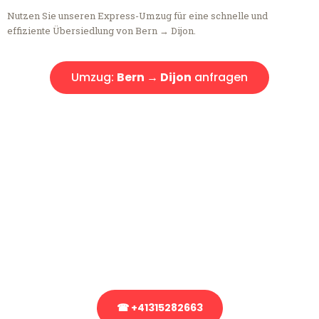
Nutzen Sie unseren Express-Umzug für eine schnelle und
effiziente Übersiedlung von Bern → Dijon.
Umzug:
Bern → Dijon
anfragen
Kostenlose Beratung!
Sie haben Fragen?
Sie haben Fragen zu Ihrem Transport oder benötigen eine Beratung
bezüglich Ihres Umzug?
Rufen Sie uns gerne an, unser Team aus Experten freut sich, Ihnen
kostenlos weiterzuhelfen!
☎ +41315282663