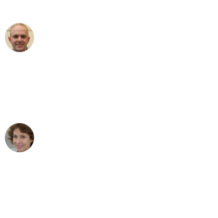
aussergewöhnlichen Service!"
Frederik F.
Umzug in Bern
"Besser hätte ich mir den Umzug von
Bern nach Wien nicht vorstellen können
- DANKE!"
Maria W
Umzug von Bern nach Wien
"Mein Klavier kam in unter 24 Stunden
ohne einen Kratzer an - ein
erstklassiger Service!"