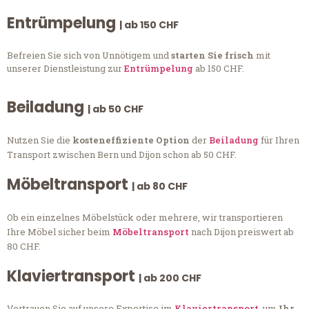
Entrümpelung
| ab 150 CHF
Befreien Sie sich von Unnötigem und
starten Sie frisch
mit
unserer Dienstleistung zur
Entrümpelung
ab 150 CHF.
Beiladung
| ab 50 CHF
Nutzen Sie die
kosteneffiziente Option
der
Beiladung
für Ihren
Transport zwischen Bern und Dijon schon ab 50 CHF.
Möbeltransport
| ab 80 CHF
Ob ein einzelnes Möbelstück oder mehrere, wir transportieren
Ihre Möbel sicher beim
Möbeltransport
nach Dijon preiswert ab
80 CHF.
Klaviertransport
| ab 200 CHF
Vertrauen Sie auf unsere Expertise im
Klaviertransport
, um
Ihr