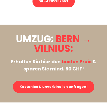
☎ +41315282663
Stattdessen eine unverbindliche Anfrage senden
UMZUG:
BERN →
VILNIUS:
Erhalten Sie hier den
besten Preis
&
sparen Sie mind. 50 CHF!
Kostenlos & unverbindlich anfragen!