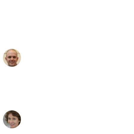
"Erste Klasse! Ein grosses Dankeschön
an das gesamte Team von
Umzugsservice Himmel für ihren
aussergewöhnlichen Service!"
Frederik F.
Umzug in Bern
"Besser hätte ich mir den Umzug von
Bern nach Wien nicht vorstellen können
- DANKE!"
Maria W
Umzug von Bern nach Wien