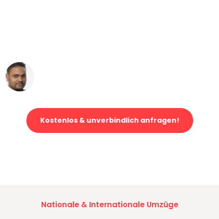
"Mein Klavier kam in unter 24 Stunden
ohne einen Kratzer an - ein
erstklassiger Service!"
Ümit Y.
Klaviertransport in Bern
Kostenlos & unverbindlich anfragen!
Jetzt anfragen und der nächste glückliche Kunde werden. Alle
Umzugsanfragen sind zu
100% kostenlos & unverbindlich!
Nationale & Internationale Umzüge