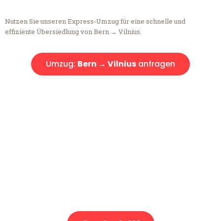
Nutzen Sie unseren Express-Umzug für eine schnelle und
effiziente Übersiedlung von Bern → Vilnius.
Umzug:
Bern → Vilnius
anfragen
Kostenlose Beratung!
Sie haben Fragen?
Sie haben Fragen zu Ihrem Transport oder benötigen eine Beratung
bezüglich Ihres Umzug?
Rufen Sie uns gerne an, unser Team aus Experten freut sich, Ihnen
kostenlos weiterzuhelfen!