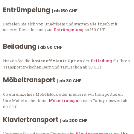
Entrümpelung
| ab 150 CHF
Befreien Sie sich von Unnötigem und
starten Sie frisch
mit
unserer Dienstleistung zur
Entrümpelung
ab 150 CHF.
Beiladung
| ab 50 CHF
Nutzen Sie die
kosteneffiziente Option
der
Beiladung
für Ihren
Transport zwischen Bern und Tartu schon ab 50 CHF.
Möbeltransport
| ab 80 CHF
Ob ein einzelnes Möbelstück oder mehrere, wir transportieren
Ihre Möbel sicher beim
Möbeltransport
nach Tartu preiswert ab
80 CHF.
Klaviertransport
| ab 200 CHF
Vertrauen Sie auf unsere Expertise im
Klaviertransport
, um
Ihr