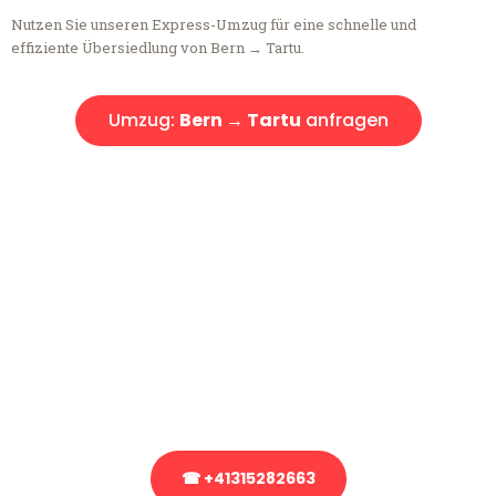
Nutzen Sie unseren Express-Umzug für eine schnelle und
effiziente Übersiedlung von Bern → Tartu.
Umzug:
Bern → Tartu
anfragen
Kostenlose Beratung!
Sie haben Fragen?
Sie haben Fragen zu Ihrem Transport oder benötigen eine Beratung
bezüglich Ihres Umzug?
Rufen Sie uns gerne an, unser Team aus Experten freut sich, Ihnen
kostenlos weiterzuhelfen!
☎ +41315282663