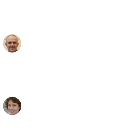
an das gesamte Team von
Umzugsservice Himmel für ihren
aussergewöhnlichen Service!"
Frederik F.
Umzug in Bern
"Besser hätte ich mir den Umzug von
Bern nach Wien nicht vorstellen können
- DANKE!"
Maria W
Umzug von Bern nach Wien
"Mein Klavier kam in unter 24 Stunden