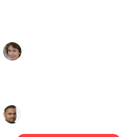
"Besser hätte ich mir den Umzug von
Bern nach Wien nicht vorstellen können
- DANKE!"
Maria W
Umzug von Bern nach Wien
"Mein Klavier kam in unter 24 Stunden
ohne einen Kratzer an - ein
erstklassiger Service!"
Ümit Y.
Klaviertransport in Bern