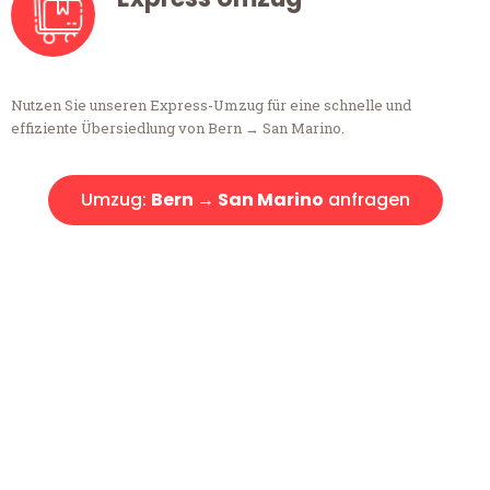
Nutzen Sie unseren Express-Umzug für eine schnelle und
effiziente Übersiedlung von Bern → San Marino.
Umzug:
Bern → San Marino
anfragen
Kostenlose Beratung!
Sie haben Fragen?
Sie haben Fragen zu Ihrem Transport oder benötigen eine Beratung
bezüglich Ihres Umzug?
Rufen Sie uns gerne an, unser Team aus Experten freut sich, Ihnen
kostenlos weiterzuhelfen!