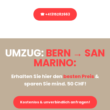
☎ +41315282663
Stattdessen eine unverbindliche Anfrage senden
UMZUG:
BERN → SAN
MARINO:
Erhalten Sie hier den
besten Preis
&
sparen Sie mind. 50 CHF!
Kostenlos & unverbindlich anfragen!