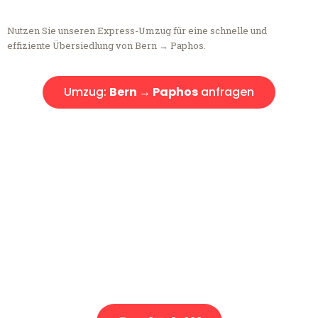
Nutzen Sie unseren Express-Umzug für eine schnelle und
effiziente Übersiedlung von Bern → Paphos.
Umzug:
Bern → Paphos
anfragen
Kostenlose Beratung!
Sie haben Fragen?
Sie haben Fragen zu Ihrem Transport oder benötigen eine Beratung
bezüglich Ihres Umzug?
Rufen Sie uns gerne an, unser Team aus Experten freut sich, Ihnen
kostenlos weiterzuhelfen!