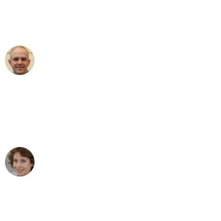
Umzugsservice Himmel für ihren
aussergewöhnlichen Service!"
Frederik F.
Umzug in Bern
"Besser hätte ich mir den Umzug von
Bern nach Wien nicht vorstellen können
- DANKE!"
Maria W
Umzug von Bern nach Wien
"Mein Klavier kam in unter 24 Stunden
ohne einen Kratzer an - ein