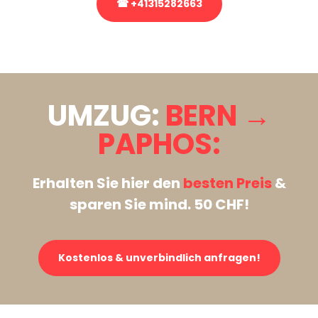
☎ +41315282663
Stattdessen eine unverbindliche Anfrage senden
UMZUG:
BERN →
PAPHOS:
Erhalten Sie hier den
besten Preis
&
sparen Sie mind. 50 CHF!
Kostenlos & unverbindlich anfragen!