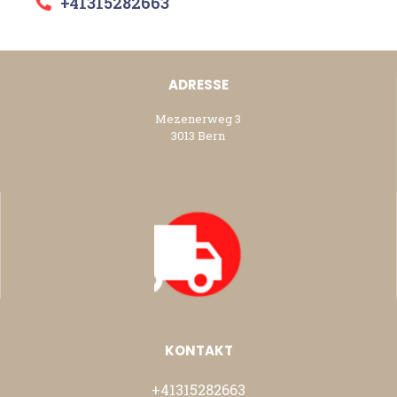
+41315282663
ADRESSE
Mezenerweg 3
3013 Bern
KONTAKT
+41315282663