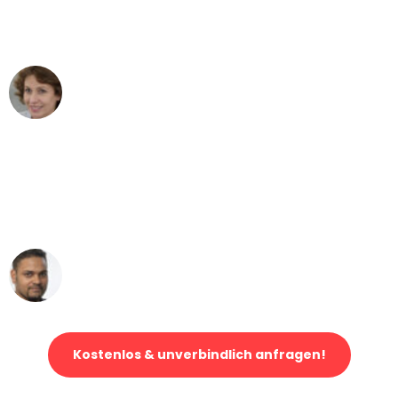
Bern nach Wien nicht vorstellen können
- DANKE!"
Maria W
Umzug von Bern nach Wien
"Mein Klavier kam in unter 24 Stunden
ohne einen Kratzer an - ein
erstklassiger Service!"
Ümit Y.
Klaviertransport in Bern
Kostenlos & unverbindlich anfragen!