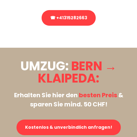
☎ +41315282663
Stattdessen eine unverbindliche Anfrage senden
UMZUG:
BERN →
KLAIPEDA:
Erhalten Sie hier den
besten Preis
&
sparen Sie mind. 50 CHF!
Kostenlos & unverbindlich anfragen!