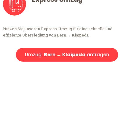
Nutzen Sie unseren Express-Umzug für eine schnelle und
effiziente Übersiedlung von Bern → Klaipeda.
Umzug:
Bern → Klaipeda
anfragen
Kostenlose Beratung!
Sie haben Fragen?
Sie haben Fragen zu Ihrem Transport oder benötigen eine Beratung
bezüglich Ihres Umzug?
Rufen Sie uns gerne an, unser Team aus Experten freut sich, Ihnen
kostenlos weiterzuhelfen!