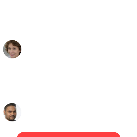
"Besser hätte ich mir den Umzug von
Bern nach Wien nicht vorstellen können
- DANKE!"
Maria W
Umzug von Bern nach Wien
"Mein Klavier kam in unter 24 Stunden
ohne einen Kratzer an - ein
erstklassiger Service!"
Ümit Y.
Klaviertransport in Bern