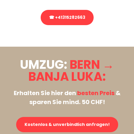
☎ +41315282663
Stattdessen eine unverbindliche Anfrage senden
UMZUG:
BERN →
BANJA LUKA:
Erhalten Sie hier den
besten Preis
&
sparen Sie mind. 50 CHF!
Kostenlos & unverbindlich anfragen!