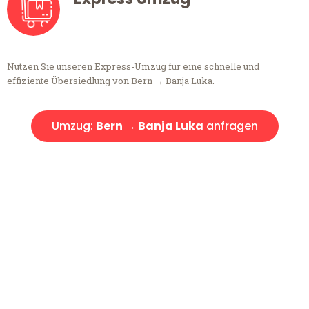
Nutzen Sie unseren Express-Umzug für eine schnelle und
effiziente Übersiedlung von Bern → Banja Luka.
Umzug:
Bern → Banja Luka
anfragen
Kostenlose Beratung!
Sie haben Fragen?
Sie haben Fragen zu Ihrem Transport oder benötigen eine Beratung
bezüglich Ihres Umzug?
Rufen Sie uns gerne an, unser Team aus Experten freut sich, Ihnen
kostenlos weiterzuhelfen!