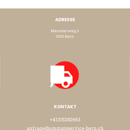
ADRESSE
Mezenerweg 3
3013 Bern
KONTAKT
+41315282663
anfrage@umzugsservice-bern.ch