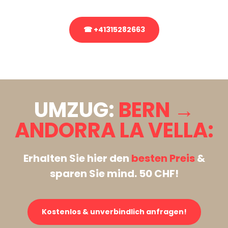
☎ +41315282663
Stattdessen eine unverbindliche Anfrage senden
UMZUG:
BERN →
ANDORRA LA VELLA:
Erhalten Sie hier den
besten Preis
&
sparen Sie mind. 50 CHF!
Kostenlos & unverbindlich anfragen!