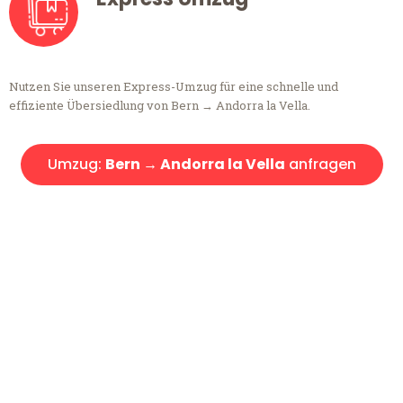
Nutzen Sie unseren Express-Umzug für eine schnelle und
effiziente Übersiedlung von Bern → Andorra la Vella.
Umzug:
Bern → Andorra la Vella
anfragen
Kostenlose Beratung!
Sie haben Fragen?
Sie haben Fragen zu Ihrem Transport oder benötigen eine Beratung
bezüglich Ihres Umzug?
Rufen Sie uns gerne an, unser Team aus Experten freut sich, Ihnen
kostenlos weiterzuhelfen!