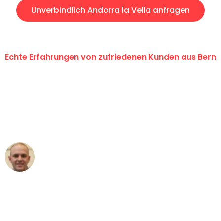
Unverbindlich Andorra la Vella anfragen
Echte Erfahrungen von zufriedenen Kunden aus Bern
"Erste Klasse! Ein grosses Dankeschön
an das gesamte Team von
Umzugsservice Himmel für ihren
aussergewöhnlichen Service!"
Frederik F.
Umzug in Bern
"Besser hätte ich mir den Umzug von
Bern nach Wien nicht vorstellen können