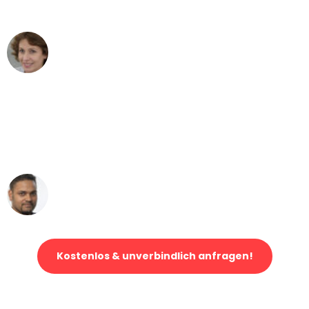
- DANKE!"
Maria W
Umzug von Bern nach Wien
"Mein Klavier kam in unter 24 Stunden
ohne einen Kratzer an - ein
erstklassiger Service!"
Ümit Y.
Klaviertransport in Bern
Kostenlos & unverbindlich anfragen!
Jetzt anfragen und der nächste glückliche Kunde werden. Alle